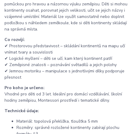
pomůckou pro hravou a názornou výuku zeměpisu. Děti si mohou
kontinenty osahat, porovnat jejich velikosti, učit se jejich názvy i
vzájemné umístění. Materiál lze využít samostatně nebo doplnit
podložkou s náhledem zeměkoule, kde si děti kontinenty skládají
na správná místa.
Co rozvíjí:
✔ Prostorovou představivost – skládání kontinentů na mapu učí
vnímat tvary a souvislosti
✔ Logické myšlení – děti se učí, kam který kontinent patří
✔ Zeměpisné znalosti – poznávání světadílů a jejich polohy
✔ Jemnou motoriku – manipulace s jednotlivými dílky podporuje
přesnost
Pro koho je určeno:
Vhodné pro děti od 3 let. Ideální pro domácí vzdělávání, školní
hodiny zeměpisu, Montessori prostředí i tematické dílny.
Technické údaje:
Materiál: topolová překližka, tloušťka 5 mm
Rozměry: správně rozložené kontinenty zabírají plochu
formátu A3