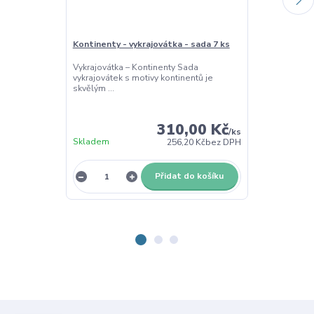
Kontinenty - vykrajovátka - sada 7 ks
Kontinenty - 
Vykrajovátka – Kontinenty Sada
Dřevěná vklád
vykrajovátek s motivy kontinentů je
topolové přek
skvělým ...
poznávat...
310,00 Kč
/
ks
Skladem
256,20 Kč
bez DPH
Skladem
Přidat do košíku
Z