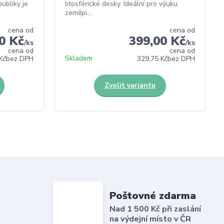
ubliky je
litosférické desky. Ideální pro výuku
zeměpi...
cena od
cena od
0 Kč
399,00 Kč
/
ks
/
ks
cena od
cena od
Skladem
Kč
bez DPH
329,75 Kč
bez DPH
Zvolit variantu
Poštovné zdarma
Nad 1 500 Kč při zaslání
na výdejní místo v ČR