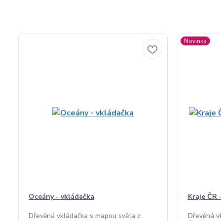
Novinka
Oceány - vkládačka
Kraje ČR -
Dřevěná vkládačka s mapou světa z
Dřevěná vk