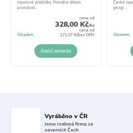
topolové překližky. Pomáhá dětem
České repu
poznávat...
geogr...
cena od
328,00 Kč
/
ks
cena od
Skladem
Skladem
271,07 Kč
bez DPH
Zvolit variantu
Vyráběno v ČR
Jsme rodinná firma ze
severních Čech