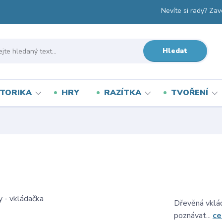
Nevíte si rady? Zav
Hledat
TORIKA
HRY
RAZÍTKA
TVOŘENÍ
Dřevěná vklá
poznávat...
ce