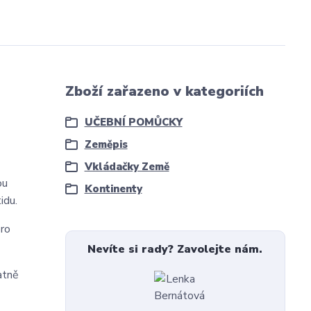
Zboží zařazeno v kategoriích
UČEBNÍ POMŮCKY
Zeměpis
Vkládačky Země
ou
Kontinenty
idu.
pro
Nevíte si rady? Zavolejte nám.
atně