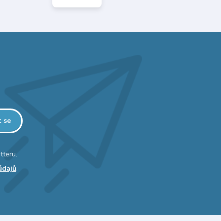
t se
tteru.
údajů
.