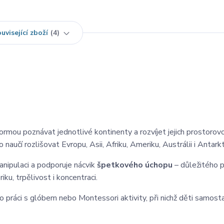
uvisející zboží
4
ou poznávat jednotlivé kontinenty a rozvíjet jejich prostorov
aučí rozlišovat Evropu, Asii, Afriku, Ameriku, Austrálii i Antarkt
anipulaci a podporuje nácvik
špetkového úchopu
– důležitého 
ku, trpělivost i koncentraci.
 pro práci s glóbem nebo Montessori aktivity, při nichž děti samost