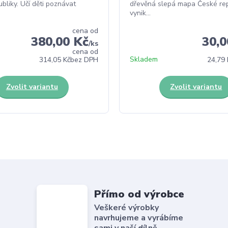
bliky. Učí děti poznávat
dřevěná slepá mapa České rep
vynik...
cena od
380,00 Kč
30,0
/
ks
cena od
Skladem
314,05 Kč
bez DPH
24,79 
Zvolit variantu
Zvolit variantu
Přímo od výrobce
Veškeré výrobky
navrhujeme a vyrábíme
sami v naší dílně.