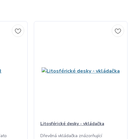
Litosférické desky - vkládačka
Tato
Dřevěná vkládačka znázorňující