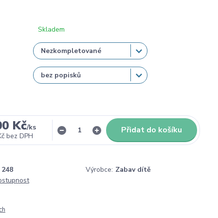
Skladem
00 Kč
/
ks
Přidat do košíku
Kč
bez DPH
248
Výrobce:
Zabav dítě
dostupnost
ch