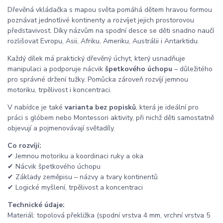
Dřevěná vkládačka s mapou světa pomáhá dětem hravou formou
poznávat jednotlivé kontinenty a rozvíjet jejich prostorovou
představivost. Díky názvům na spodní desce se děti snadno naučí
rozlišovat Evropu, Asii, Afriku, Ameriku, Austrálii i Antarktidu.
Každý dílek má praktický dřevěný úchyt, který usnadňuje
manipulaci a podporuje nácvik
špetkového úchopu
– důležitého
pro správné držení tužky. Pomůcka zároveň rozvíjí jemnou
motoriku, trpělivost i koncentraci.
V nabídce je také
varianta bez popisků
, která je ideální pro
práci s glóbem nebo Montessori aktivity, při nichž děti samostatně
objevují a pojmenovávají světadíly.
Co rozvíjí:
✔ Jemnou motoriku a koordinaci ruky a oka
✔ Nácvik špetkového úchopu
✔ Základy zeměpisu – názvy a tvary kontinentů
✔ Logické myšlení, trpělivost a koncentraci
Technické údaje:
Materiál: topolová překližka (spodní vrstva 4 mm, vrchní vrstva 5