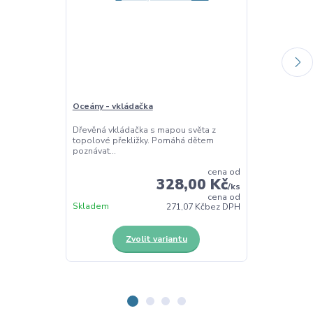
Oceány - vkládačka
Kraje ČR - vkl
Dřevěná vkládačka s mapou světa z
Dřevěná vkláda
topolové překližky. Pomáhá dětem
republiky. Učí 
poznávat...
cena od
328,00 Kč
/
ks
cena od
Skladem
Skladem
271,07 Kč
bez DPH
Zvolit variantu
Z