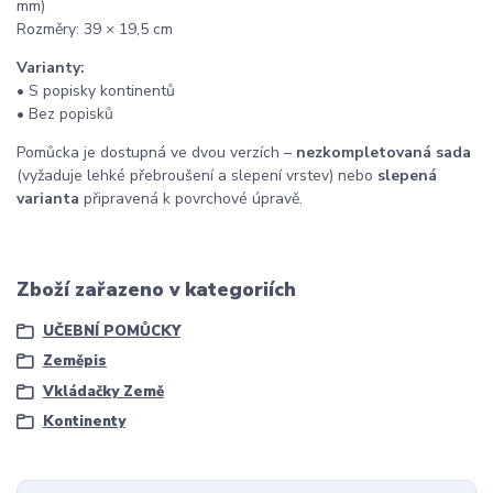
mm)
Rozměry: 39 × 19,5 cm
Varianty:
• S popisky kontinentů
• Bez popisků
Pomůcka je dostupná ve dvou verzích –
nezkompletovaná sada
(vyžaduje lehké přebroušení a slepení vrstev) nebo
slepená
varianta
připravená k povrchové úpravě.
Zboží zařazeno v kategoriích
UČEBNÍ POMŮCKY
Zeměpis
Vkládačky Země
Kontinenty