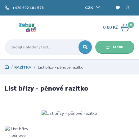
CZK
+420 602 101 576
0
0,00 Kč
Menu
RAZÍTKA
List břízy - pěnové razítko
List břízy - pěnové razítko