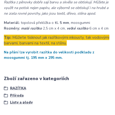
Razítka z pěnovky dobře sají barvu a skvěle se obtiskují. Můžete je
využít na potisk nejen papíru, ale výborně se obtiskují i na hrubé a
ne zcela rovné povrchy, jako jsou textil, dřevo, stěna apod.
Materiál:
topolová překližka o
tl. 5 mm
, moosgummi
Rozměry:
malé razítko
2,5 cm x 4 cm,
velké razítko
6 cm x 4 cm
Tip:
Můžete tisknout jak razítkovými inkousty, tak vodovými
barvami, barvami na textil, na stěnu.
Na přání lze vyrobit razítka do velikosti podkladu z
moosgummi tj. 195 mm x 295 mm.
Zboží zařazeno v kategoriích
RAZÍTKA
Příroda
Listy a plody