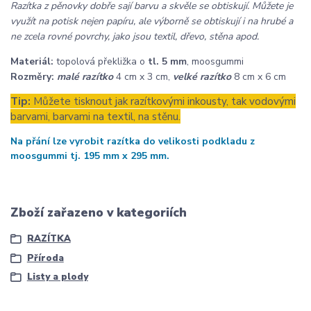
Razítka z pěnovky dobře sají barvu a skvěle se obtiskují. Můžete je
využít na potisk nejen papíru, ale výborně se obtiskují i na hrubé a
ne zcela rovné povrchy, jako jsou textil, dřevo, stěna apod.
Materiál:
topolová překližka o
tl. 5 mm
, moosgummi
Rozměry:
malé razítko
4 cm x 3 cm,
velké razítko
8 cm x 6 cm
Tip:
Můžete tisknout jak razítkovými inkousty, tak vodovými
barvami, barvami na textil, na stěnu.
Na přání lze vyrobit razítka do velikosti podkladu z
moosgummi tj. 195 mm x 295 mm.
Zboží zařazeno v kategoriích
RAZÍTKA
Příroda
Listy a plody