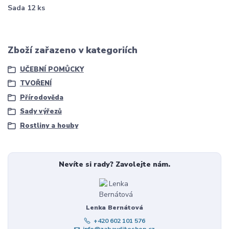
Sada 12 ks
Zboží zařazeno v kategoriích
UČEBNÍ POMŮCKY
TVOŘENÍ
Přírodověda
Sady výřezů
Rostliny a houby
Nevíte si rady? Zavolejte nám.
Lenka Bernátová
+420 602 101 576
info@zabavditeshop.cz