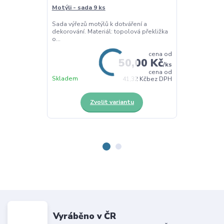
Motýli - sada 9 ks
Listy k dotvoř
Sada výřezů motýlů k dotváření a
Dřevěné listy 
dekorování. Materiál: topolová překližka
dotváření a dek
o...
cena od
50,00 Kč
/
ks
cena od
Skladem
Skladem
41,32 Kč
bez DPH
Zvolit variantu
Z
Vyráběno v ČR