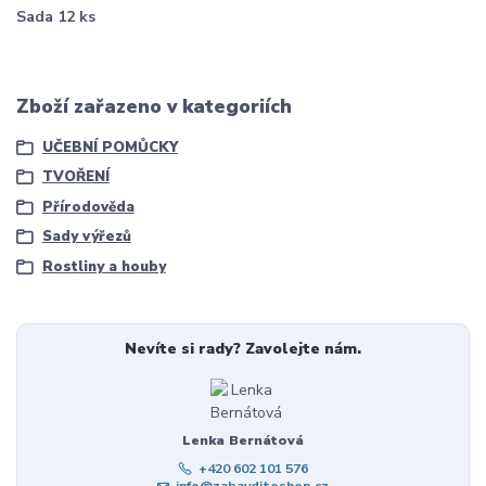
Sada 12 ks
Zboží zařazeno v kategoriích
UČEBNÍ POMŮCKY
TVOŘENÍ
Přírodověda
Sady výřezů
Rostliny a houby
Nevíte si rady? Zavolejte nám.
Lenka Bernátová
+420 602 101 576
info@zabavditeshop.cz