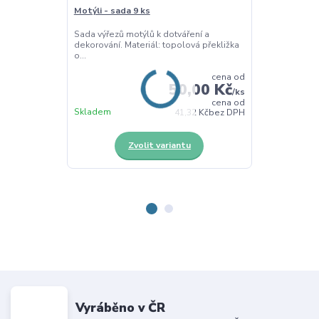
Motýli - sada 9 ks
Listy k dotvoř
Sada výřezů motýlů k dotváření a
Dřevěné listy 
dekorování. Materiál: topolová překližka
dotváření a dek
o...
cena od
50,00 Kč
/
ks
cena od
Skladem
Skladem
41,32 Kč
bez DPH
Zvolit variantu
Z
Vyráběno v ČR