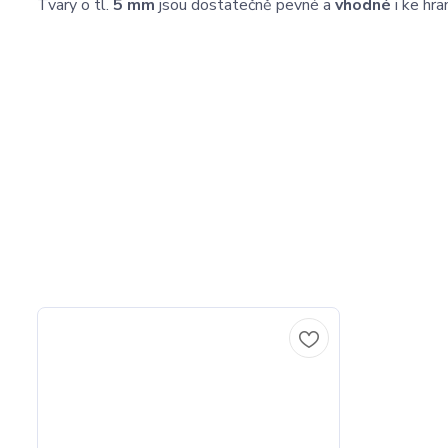
Tvary o tl.
5 mm
jsou dostatečně pevné a
vhodné
i ke hra