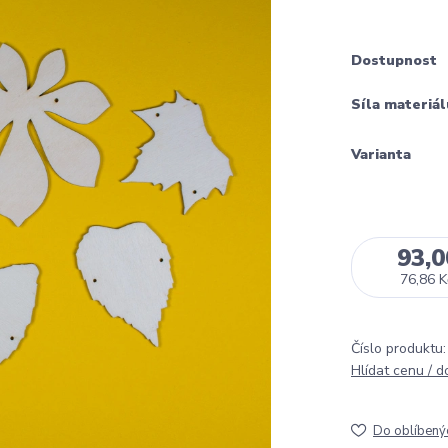
Dostupnost
Síla materiál
Varianta
93,0
76,86 K
Číslo produktu:
Hlídat cenu / 
Do oblíbený