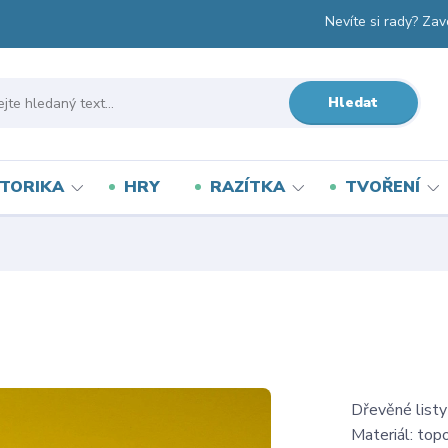
Nevíte si rady? Zav
Hledat
TORIKA
HRY
RAZÍTKA
TVOŘENÍ
Dřevěné listy
Materiál: topo