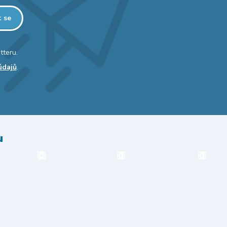
t se
tteru.
údajů
.
u