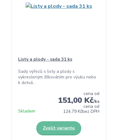
Listy a plody - sada 31 ks
Sady výřezů s listy a plody s
vykresleným žilkováním pro výuku nebo
k dotvá...
cena od
151,00 Kč
/
ks
cena od
Skladem
124,79 Kč
bez DPH
Zvolit variantu