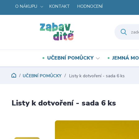
O NÁKUPU
KONTAKT
HODNOCENÍ
UČEBNÍ POMŮCKY
JEMNÁ MO
UČEBNÍ POMŮCKY
Listy k dotvoření - sada 6 ks
Listy k dotvoření - sada 6 ks