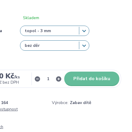
Skladem
u
0 Kč
/
ks
Přidat do košíku
č
bez DPH
164
Výrobce:
Zabav dítě
dostupnost
ch