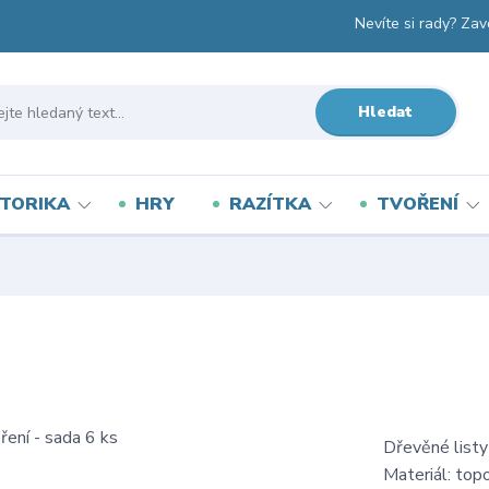
Nevíte si rady? Zav
Hledat
TORIKA
HRY
RAZÍTKA
TVOŘENÍ
Dřevěné listy
Materiál: topo