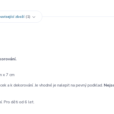
uvisející zboží
1
korování.
cm x 7 cm
k a k dekorování. Je vhodné je nalepit na pevný podklad.
Nejs
ní. Pro děti od 6 let.