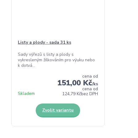
Listy a plody - sada 31 ks
Sady výřezů s listy a plody s
vykresleným žilkováním pro výuku nebo
k dotvá...
cena od
151,00 Kč
/
ks
cena od
Skladem
124,79 Kč
bez DPH
Zvolit variantu