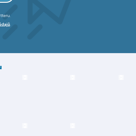
tteru.
údajů
.
u