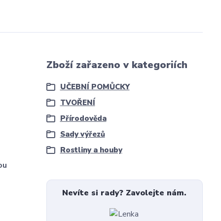
Zboží zařazeno v kategoriích
UČEBNÍ POMŮCKY
TVOŘENÍ
Přírodověda
Sady výřezů
Rostliny a houby
ou
Nevíte si rady? Zavolejte nám.