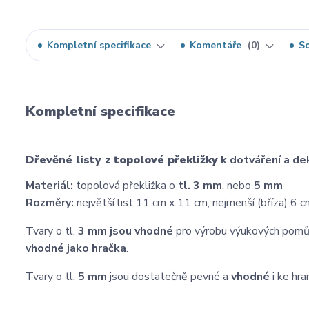
Kompletní specifikace
Komentáře
0
So
Kompletní specifikace
Dřevěné listy z topolové překližky
k dotváření a de
Materiál:
topolová překližka o
tl. 3 mm
, nebo
5 mm
Rozměry:
největší list 11 cm x 11 cm, nejmenší (bříza) 6 
Tvary o tl.
3 mm
jsou vhodné
pro výrobu výukových pomůce
vhodné jako hračka
.
Tvary o tl.
5 mm
jsou dostatečně pevné a
vhodné
i ke hra