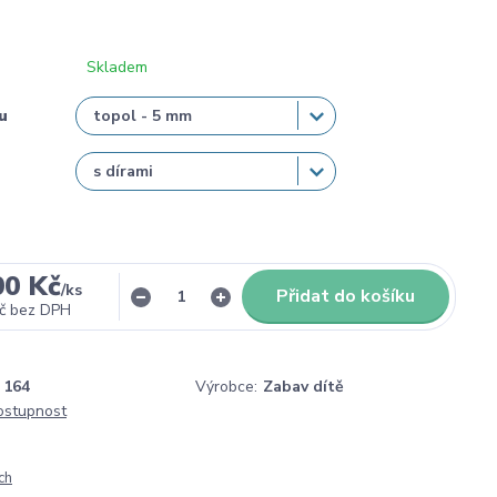
Skladem
u
00 Kč
/
ks
Přidat do košíku
č
bez DPH
164
Výrobce:
Zabav dítě
dostupnost
ch