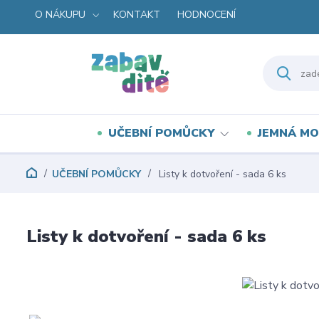
O NÁKUPU
KONTAKT
HODNOCENÍ
UČEBNÍ POMŮCKY
JEMNÁ MO
UČEBNÍ POMŮCKY
Listy k dotvoření - sada 6 ks
Listy k dotvoření - sada 6 ks