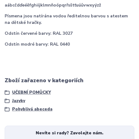
aábcčdďeéěfghiíjklmnňoópqrřsštťuúůvwxyýzž
Písmena jsou natírána vodou ředitelnou barvou s atestem
na dětské hračky.
Odstín červené barvy: RAL 3027
Odstín modré barvy: RAL 0440
Zboží zařazeno v kategoriích
UČEBNÍ POMŮCKY
Jazyky
Pohyblivá abeceda
Nevíte si rady? Zavolejte nám.