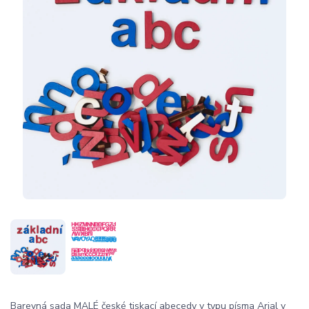
Barevná sada MALÉ české tiskací abecedy v typu písma Arial v