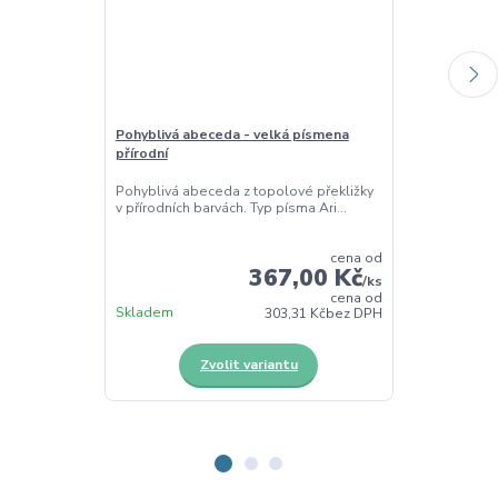
Pohyblivá abeceda - velká písmena
Velká tiskací
přírodní
barevná
Pohyblivá abeceda z topolové překližky
Barevná sada 
v přírodních barvách. Typ písma Ari...
abecedy v typ
ba...
cena od
367,00 Kč
/
ks
cena od
Skladem
Skladem
303,31 Kč
bez DPH
Zvolit variantu
Z