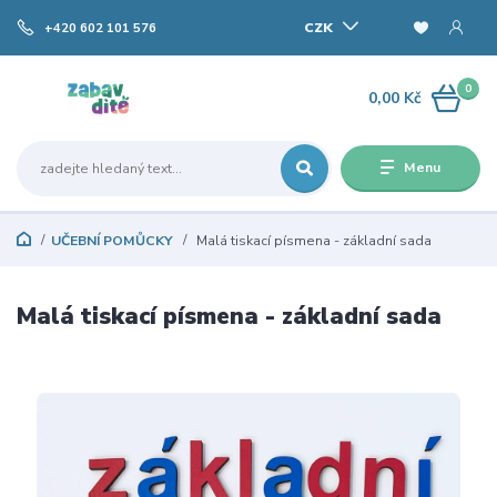
CZK
+420 602 101 576
0
0,00 Kč
Menu
UČEBNÍ POMŮCKY
Malá tiskací písmena - základní sada
Malá tiskací písmena - základní sada