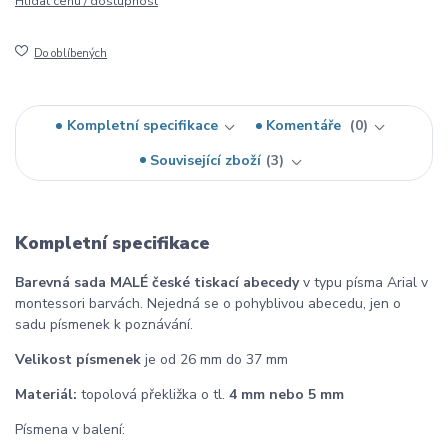
Hlídat cenu / dostupnost
Do oblíbených
Kompletní specifikace
Komentáře
0
Související zboží
3
Kompletní specifikace
Barevná sada MALÉ české tiskací abecedy
v typu písma Arial v
montessori barvách. Nejedná se o pohyblivou abecedu, jen o
sadu písmenek k poznávání.
Velikost písmenek
je od 26 mm do 37 mm
Materiál:
topolová překližka o tl.
4 mm nebo 5 mm
Písmena v balení: