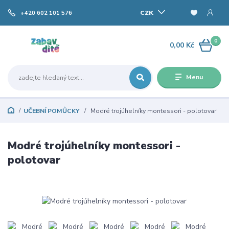
CZK
+420 602 101 576
0
0,00 Kč
Menu
UČEBNÍ POMŮCKY
Modré trojúhelníky montessori - polotovar
Modré trojúhelníky montessori -
polotovar