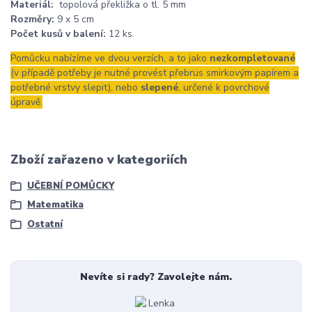
Materiál:
topolová překližka o tl. 5 mm
Rozměry:
9 x 5 cm
Počet kusů v balení:
12 ks.
Pomůcku nabízíme ve dvou verzích, a to jako
nezkompletované
(v případě potřeby je nutné provést přebrus smirkovým papírem a
potřebné vrstvy slepit), nebo
slepené
, určené k povrchové
úpravě.
Zboží zařazeno v kategoriích
UČEBNÍ POMŮCKY
Matematika
Ostatní
Nevíte si rady? Zavolejte nám.