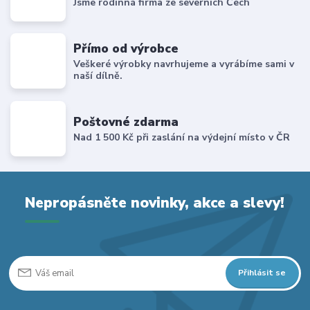
Jsme rodinná firma ze severních Čech
Přímo od výrobce
Veškeré výrobky navrhujeme a vyrábíme sami v
naší dílně.
Poštovné zdarma
Nad 1 500 Kč při zaslání na výdejní místo v ČR
Nepropásněte novinky, akce a slevy!
Přihlásit se