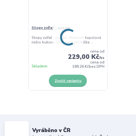
Stopy zvířat - puzzle
Stopy zvířat - puzzle. Materiál: topolová
nebo buková (pevnější) překližka ...
cena od
229,00 Kč
/
ks
cena od
Skladem
189,26 Kč
bez DPH
Zvolit variantu
Vyráběno v ČR