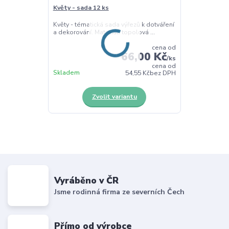
Květy - sada 12 ks
Květy - tématická sada výřezů k dotváření
a dekorování. Materiál: topolová ...
cena od
66,00 Kč
/
ks
cena od
Skladem
54,55 Kč
bez DPH
Zvolit variantu
Vyráběno v ČR
Jsme rodinná firma ze severních Čech
Přímo od výrobce