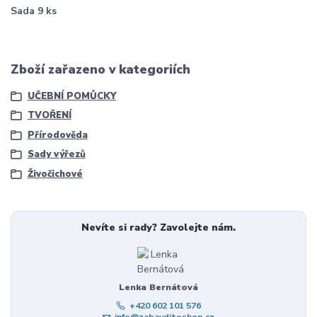
Sada 9 ks
Zboží zařazeno v kategoriích
UČEBNÍ POMŮCKY
TVOŘENÍ
Přírodověda
Sady výřezů
Živočichové
Nevíte si rady? Zavolejte nám.
Lenka Bernátová
+420 602 101 576
info@zabavditeshop.cz