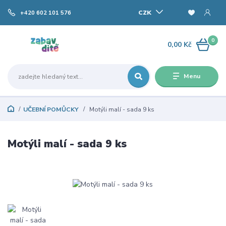
CZK
+420 602 101 576
0
0,00 Kč
Menu
UČEBNÍ POMŮCKY
Motýli malí - sada 9 ks
Motýli malí - sada 9 ks