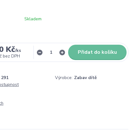
Skladem
0 Kč
/
ks
Přidat do košíku
č
bez DPH
291
Výrobce:
Zabav dítě
dostupnost
ch