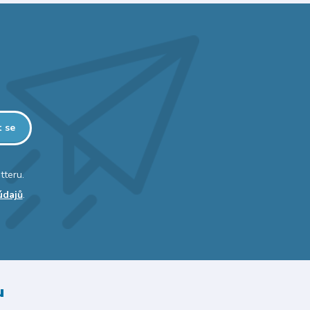
t se
tteru.
údajů
.
u