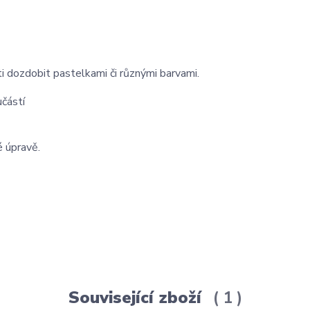
 dozdobit pastelkami či různými barvami.
učástí
é úpravě.
Související zboží
1