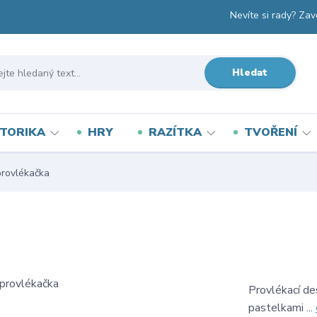
Nevíte si rady? Zav
Hledat
TORIKA
HRY
RAZÍTKA
TVOŘENÍ
rovlékačka
Provlékací de
pastelkami ...