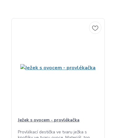
Ježek s ovocem - provlékačka
Provlékací destička ve tvaru ježka s
knoflíky ve tvaru ovoce. Materiál: top...