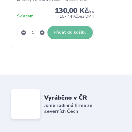
130,00 Kč
/
ks
Skladem
107,44 Kč
bez DPH
Přidat do košíku
Vyráběno v ČR
Jsme rodinná firma ze
severních Čech