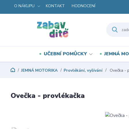
O NÁKUPU
KONTAKT
HODNOCENÍ
UČEBNÍ POMŮCKY
JEMNÁ MO
JEMNÁ MOTORIKA
Provlékání, vyšívání
Ovečka - p
Ovečka - provlékačka