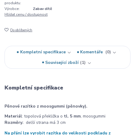
produktu:
Výrobce:
Zabav dítě
Hlídat cenu / dostupnost
Do oblíbených
Kompletní specifikace
Komentáře
0
Související zboží
1
Kompletní specifikace
Pěnové razítko z moosgummi (pěnovky).
Materiál
: topolová překližka o
tl. 5 mm
, moosgummi
Rozměry:
delší strana má 3 cm
Na přání lze vyrobit razítka do velikosti podkladu z