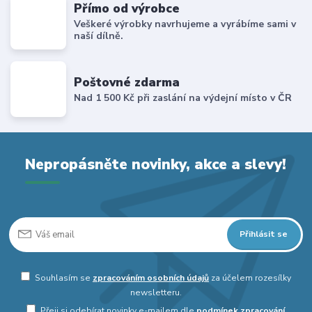
Přímo od výrobce
Veškeré výrobky navrhujeme a vyrábíme sami v
naší dílně.
Poštovné zdarma
Nad 1 500 Kč při zaslání na výdejní místo v ČR
Nepropásněte novinky, akce a slevy!
Přihlásit se
Souhlasím se
zpracováním osobních údajů
za účelem rozesílky
newsletteru.
Přeji si odebírat novinky e-mailem dle
podmínek zpracování