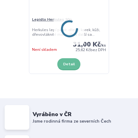
Lepidlo Herkules 30g
Herkules lepí papír, dřevo, korek, kůži,
dřevovláknité materiály a další sa...
31,00 Kč
/
ks
Není skladem
25,62 Kč
bez DPH
Detail
Vyráběno v ČR
Jsme rodinná firma ze severních Čech