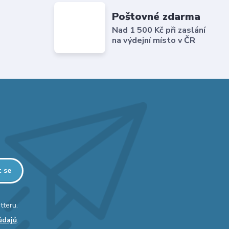
Poštovné zdarma
Nad 1 500 Kč při zaslání
na výdejní místo v ČR
t se
tteru.
údajů
.