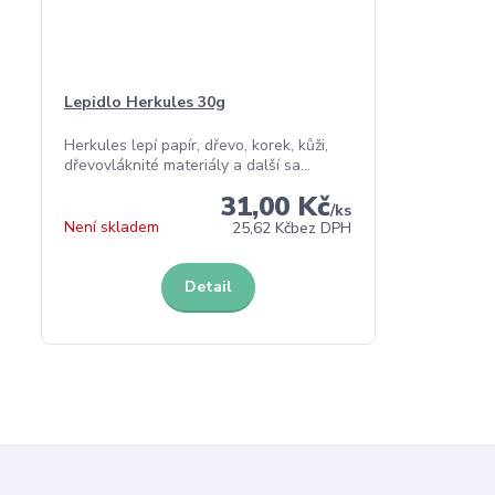
Lepidlo Herkules 30g
Herkules lepí papír, dřevo, korek, kůži,
dřevovláknité materiály a další sa...
31,00 Kč
/
ks
Není skladem
25,62 Kč
bez DPH
Detail