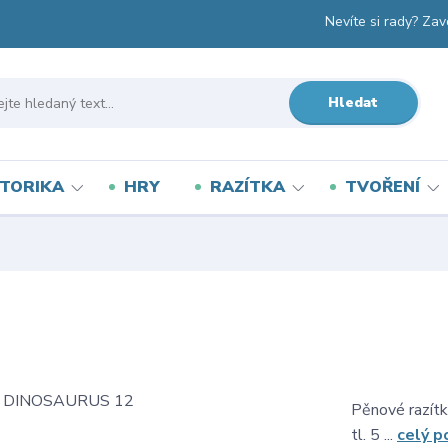
Nevíte si rady? Zav
Hledat
TORIKA
HRY
RAZÍTKA
TVOŘENÍ
Pěnové razítk
tl. 5 ...
celý p