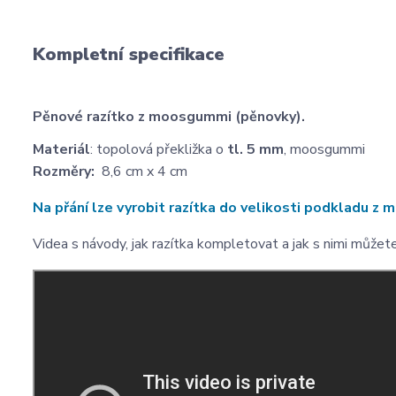
Kompletní specifikace
Pěnové razítko z moosgummi (pěnovky).
Materiál
: topolová překližka o
tl. 5 mm
, moosgummi
Rozměry:
8,6 cm x 4 cm
Na přání lze vyrobit razítka do velikosti podkladu 
Videa s návody, jak razítka kompletovat a jak s nimi můžet