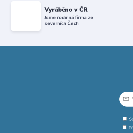
Vyráběno v ČR
Jsme rodinná firma ze
severních Čech
S
Př