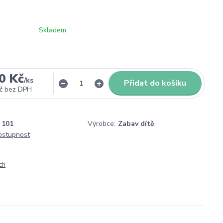
Skladem
0 Kč
/
ks
Přidat do košíku
č
bez DPH
101
Výrobce:
Zabav dítě
dostupnost
ch