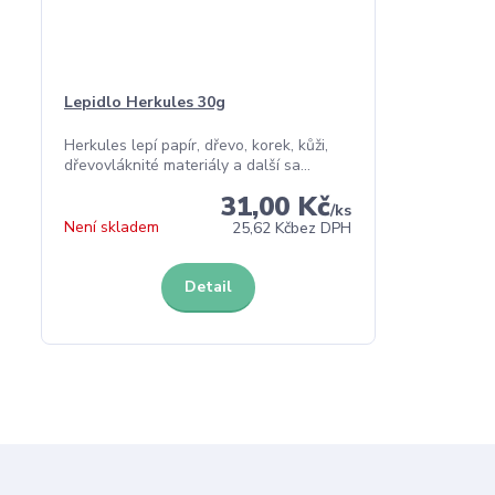
Lepidlo Herkules 30g
Herkules lepí papír, dřevo, korek, kůži,
dřevovláknité materiály a další sa...
31,00 Kč
/
ks
Není skladem
25,62 Kč
bez DPH
Detail