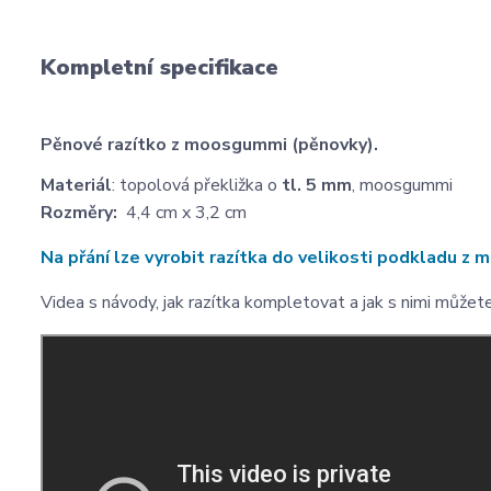
Kompletní specifikace
Pěnové razítko z moosgummi (pěnovky).
Materiál
: topolová překližka o
tl. 5 mm
, moosgummi
Rozměry:
4,4 cm x 3,2 cm
Na přání lze vyrobit razítka do velikosti podkladu 
Videa s návody, jak razítka kompletovat a jak s nimi můžet