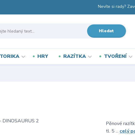
Nevíte si rady? Zav
Hledat
TORIKA
HRY
RAZÍTKA
TVOŘENÍ
Pěnové razítk
tl. 5 ...
celý p