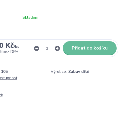
Skladem
0 Kč
/
ks
Přidat do košíku
č
bez DPH
105
Výrobce:
Zabav dítě
dostupnost
ch