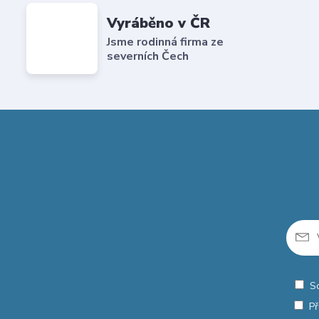
Vyráběno v ČR
Jsme rodinná firma ze
severních Čech
S
Př