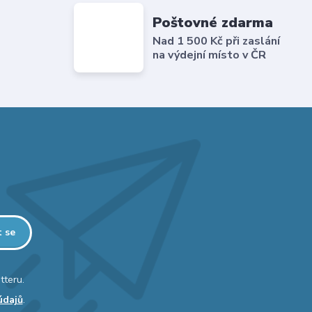
Poštovné zdarma
Nad 1 500 Kč při zaslání
na výdejní místo v ČR
t se
tteru.
údajů
.