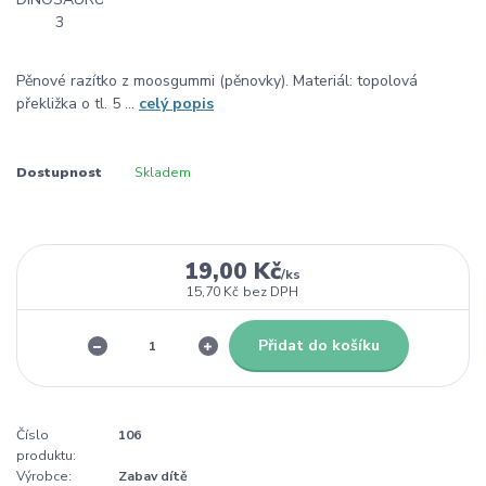
Pěnové razítko z moosgummi (pěnovky). Materiál: topolová
překližka o tl. 5 ...
celý popis
Dostupnost
Skladem
19,00 Kč
/
ks
15,70 Kč
bez DPH
Přidat do košíku
Číslo
106
produktu:
Výrobce:
Zabav dítě