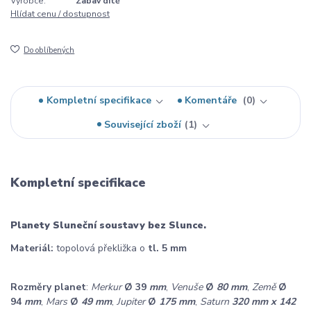
Výrobce:
Zabav dítě
Hlídat cenu / dostupnost
Do oblíbených
Kompletní specifikace
Komentáře
0
Související zboží
1
Kompletní specifikace
Planety Sluneční soustavy bez Slunce.
Materiál:
topolová překližka o
tl. 5 mm
Rozměry planet
:
Merkur
Ø 39
mm
,
Venuše
Ø
80 mm
,
Země
Ø
94
mm
,
Mars
Ø
49 mm
,
Jupiter
Ø
175 mm
,
Saturn
320 mm x 142