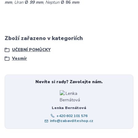
mm
,
Uran
Ø
99 mm
,
Neptun
Ø 86
mm
Zboží zařazeno v kategoriích
UČEBNÍ POMŮCKY
Vesmír
Nevíte si rady? Zavolejte nám.
Lenka Bernátová
+420 602 101 576
info@zabavditeshop.cz