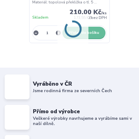
Materiál: topolová překližka o tl. 5 ...
210,00 Kč
/
ks
Skladem
173,55 Kč
bez DPH
Přidat do košíku
Vyráběno v ČR
Jsme rodinná firma ze severních Čech
Přímo od výrobce
Veškeré výrobky navrhujeme a vyrábíme sami v
naší dílně.