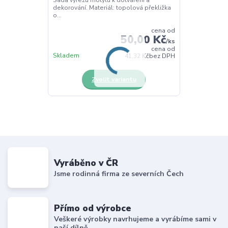
dekorování. Materiál: topolová překližka
o...
cena od
50,00 Kč
/
ks
cena od
Skladem
41,32 Kč
bez DPH
Zvolit variantu
Vyráběno v ČR
Jsme rodinná firma ze severních Čech
Přímo od výrobce
Veškeré výrobky navrhujeme a vyrábíme sami v
naší dílně.