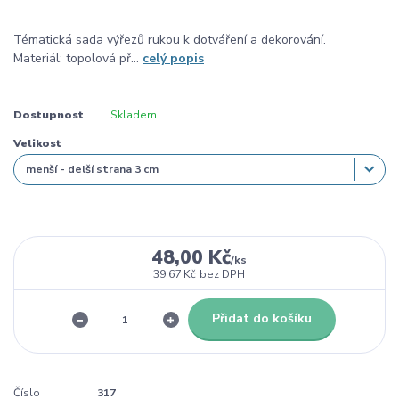
Tématická sada výřezů rukou k dotváření a dekorování.
Materiál: topolová př...
celý popis
Dostupnost
Skladem
Velikost
48,00 Kč
/
ks
39,67 Kč
bez DPH
Přidat do košíku
Číslo
317