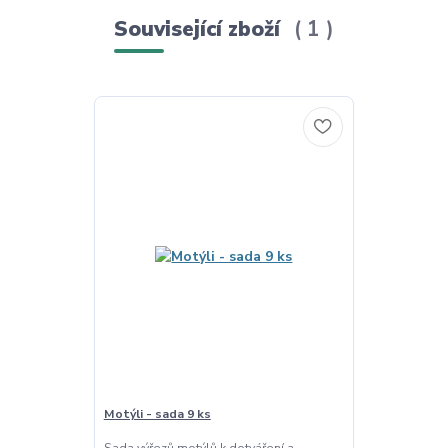
Související zboží
1
Motýli - sada 9 ks
Sada výřezů motýlů k dotváření a