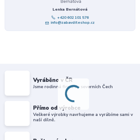
Lenka Bernátová
+420 602 101 576
info@zabavditeshop.cz
Vyráběno v ČR
Jsme rodinná firma ze severních Čech
Přímo od výrobce
Veškeré výrobky navrhujeme a vyrábíme sami v
naší dílně.