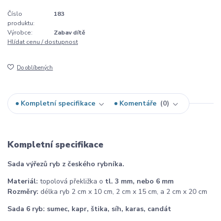
Číslo
183
produktu:
Výrobce:
Zabav dítě
Hlídat cenu / dostupnost
Do oblíbených
Kompletní specifikace
Komentáře
0
Kompletní specifikace
Sada výřezů ryb z českého rybníka.
Materiál:
topolová překližka o
tl. 3 mm, nebo 6 mm
Rozměry:
délka ryb 2 cm x 10 cm, 2 cm x 15 cm, a 2 cm x 20 cm
Sada 6 ryb: sumec, kapr, štika, síh, karas, candát