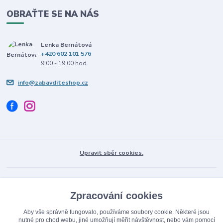
OBRAŤTE SE NA NÁS
Lenka Bernátová
+420 602 101 576
9:00 - 19:00 hod.
info@zabavditeshop.cz
Upravit sběr cookies.
© Copyright 2026 Zabav dítě.
Vytvořeno na
Eshop-rychle.cz
Zpracování cookies
Aby vše správně fungovalo, používáme soubory cookie. Některé jsou
nutné pro chod webu, jiné umožňují měřit návštěvnost, nebo vám pomocí