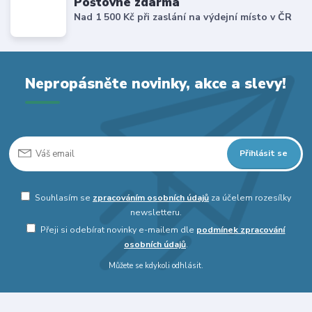
Poštovné zdarma
Nad 1 500 Kč při zaslání na výdejní místo v ČR
Nepropásněte novinky, akce a slevy!
Přihlásit se
Souhlasím se
zpracováním osobních údajů
za účelem rozesílky
newsletteru.
Přeji si odebírat novinky e-mailem dle
podmínek zpracování
osobních údajů
.
Můžete se kdykoli odhlásit.