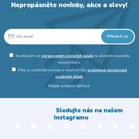
Nepropásněte novinky, akce a slevy!
Přihlásit se
Souhlasím se
zpracováním osobních údajů
za účelem rozesílky
newsletteru.
Přeji si odebírat novinky e-mailem dle
podmínek zpracování
osobních údajů
.
Můžete se kdykoli odhlásit.
Sledujte nás na našem
Instagramu