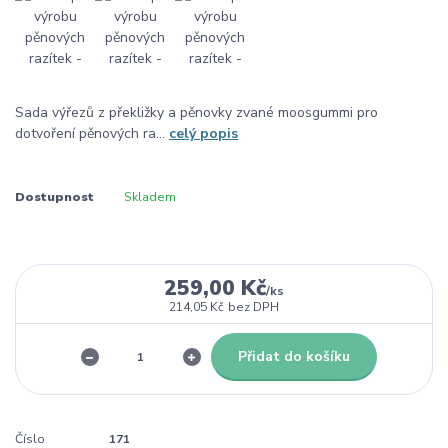
Sada výřezů z překližky a pěnovky zvané moosgummi pro
dotvoření pěnových ra...
celý popis
Dostupnost
Skladem
259,00 Kč
/
ks
214,05 Kč
bez DPH
Přidat do košíku
Číslo
171