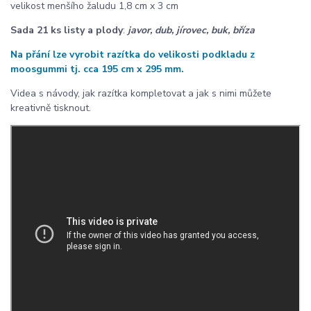
velikost menšího žaludu 1,8 cm x 3 cm
Sada 21 ks listy a plody
:
javor, dub, jírovec, buk, bříza
Na přání lze vyrobit razítka do velikosti podkladu z
moosgummi tj. cca 195 cm x 295 mm.
Videa s návody, jak razítka kompletovat a jak s nimi můžete
kreativně tisknout.