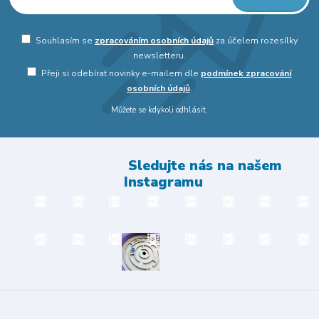
Souhlasím se
zpracováním osobních údajů
za účelem rozesílky
newsletteru.
Přeji si odebírat novinky e-mailem dle
podmínek zpracování
osobních údajů
.
Můžete se kdykoli odhlásit.
Sledujte nás na našem
Instagramu