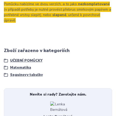
Pomůcku nabízíme ve dvou verzích, a to jako
nezkompletované
(v případě potřeby je nutné provést přebrus smirkovým papírem a
potřebné vrstvy slepit), nebo
slepené
, určené k povrchové
úpravě.
Zboží zařazeno v kategoriích
UČEBNÍ POMŮCKY
Matematika
Seguinovy tabulky
Nevíte si rady? Zavolejte nám.