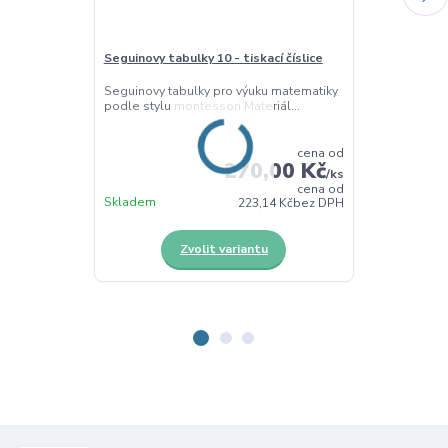
Seguinovy tabulky 10 - tiskací číslice
Seguinovy tabu
Seguinovy tabulky pro výuku matematiky
Seguinovy tabu
podle stylu montessori Materiál...
nácvik čísel 10
cena od
270,00 Kč
/
ks
cena od
Skladem
Skladem
223,14 Kč
bez DPH
Zvolit variantu