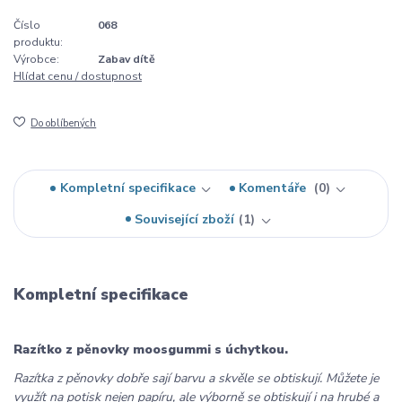
Číslo
068
produktu:
Výrobce:
Zabav dítě
Hlídat cenu / dostupnost
Do oblíbených
Kompletní specifikace
Komentáře
0
Související zboží
1
Kompletní specifikace
Razítko z pěnovky moosgummi s úchytkou.
Razítka z pěnovky dobře sají barvu a skvěle se obtiskují. Můžete je
využít na potisk nejen papíru, ale výborně se obtiskují i na hrubé a