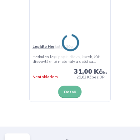
Lepidlo Herkules 30g
Herkules lepí papír, dřevo, korek, kůži,
dřevovláknité materiály a další sa...
31,00 Kč
/
ks
Není skladem
25,62 Kč
bez DPH
Detail