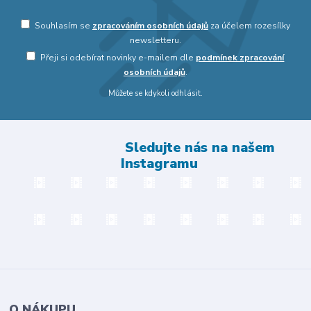
Souhlasím se
zpracováním osobních údajů
za účelem rozesílky
newsletteru.
Přeji si odebírat novinky e-mailem dle
podmínek zpracování
osobních údajů
.
Můžete se kdykoli odhlásit.
Sledujte nás na našem
Instagramu
O NÁKUPU