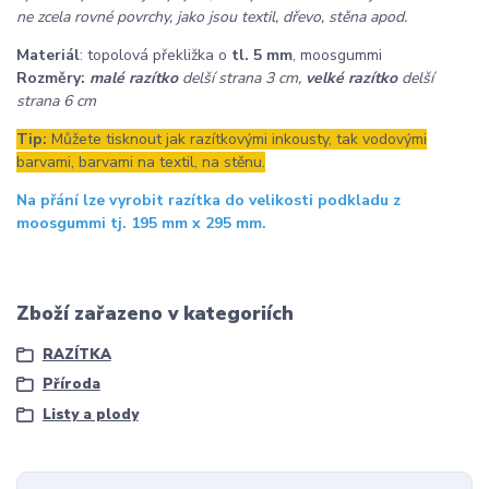
ne zcela rovné povrchy, jako jsou textil, dřevo, stěna apod.
Materiál
: topolová překližka o
tl. 5 mm
, moosgummi
Rozměry:
malé razítko
delší strana 3 cm,
velké razítko
delší
strana 6 cm
Tip:
Můžete tisknout jak razítkovými inkousty, tak vodovými
barvami, barvami na textil, na stěnu.
Na přání lze vyrobit razítka do velikosti podkladu z
moosgummi tj. 195 mm x 295 mm.
Zboží zařazeno v kategoriích
RAZÍTKA
Příroda
Listy a plody