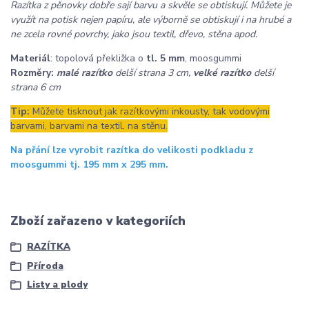
Razítka z pěnovky dobře sají barvu a skvěle se obtiskují. Můžete je
využít na potisk nejen papíru, ale výborně se obtiskují i na hrubé a
ne zcela rovné povrchy, jako jsou textil, dřevo, stěna apod.
Materiál
: topolová překližka o
tl. 5 mm
, moosgummi
Rozměry:
malé razítko
delší strana 3 cm,
velké razítko
delší
strana 6 cm
Tip:
Můžete tisknout jak razítkovými inkousty, tak vodovými
barvami, barvami na textil, na stěnu.
Na přání lze vyrobit razítka do velikosti podkladu z
moosgummi tj. 195 mm x 295 mm.
Zboží zařazeno v kategoriích
RAZÍTKA
Příroda
Listy a plody