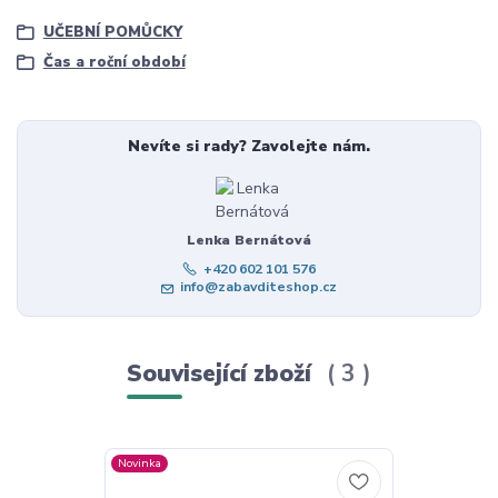
UČEBNÍ POMŮCKY
Čas a roční období
Nevíte si rady? Zavolejte nám.
Lenka Bernátová
+420 602 101 576
info@zabavditeshop.cz
Související zboží
3
Novinka
Novinka