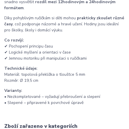
snadno vysvětlit
rozdíl mezi 12hodinovým a 24hodinovým
formátem
.
Díky pohyblivým ručičkám si děti mohou
prakticky zkoušet různé
časy
, což podporuje názorné a hravé učení. Hodiny jsou ideální
pro školky, školy i domácí výuku.
Co rozvíjí:
✔ Pochopení principu času
✔ Logické myšlení a orientaci v čase
✔ Jemnou motoriku při manipulaci s ručičkami
Technické údaje:
Materiál: topolová překližka o tloušťce 5 mm
Rozměr: Ø 19,5 cm
Varianty:
• Nezkompletované – vyžadují přebroušení a slepení
• Slepené – připravené k povrchové úpravě
Zboží zařazeno v kategoriích