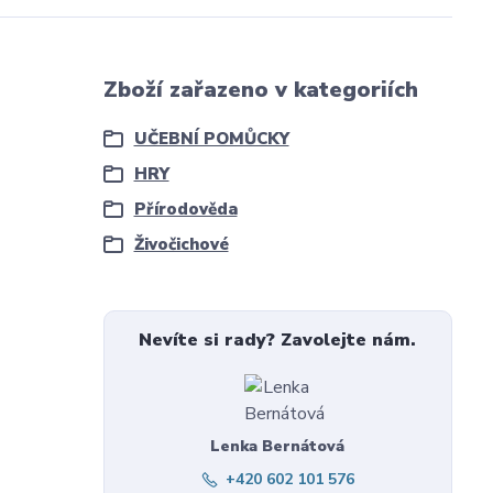
Zboží zařazeno v kategoriích
UČEBNÍ POMŮCKY
HRY
Přírodověda
Živočichové
Nevíte si rady? Zavolejte nám.
Lenka Bernátová
+420 602 101 576