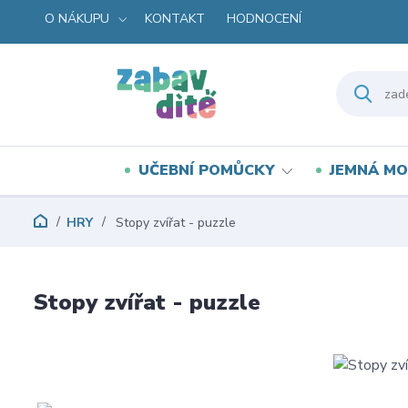
O NÁKUPU
KONTAKT
HODNOCENÍ
UČEBNÍ POMŮCKY
JEMNÁ MO
HRY
Stopy zvířat - puzzle
Stopy zvířat - puzzle