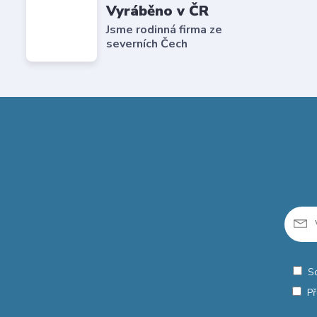
Vyráběno v ČR
Jsme rodinná firma ze
severních Čech
S
Př