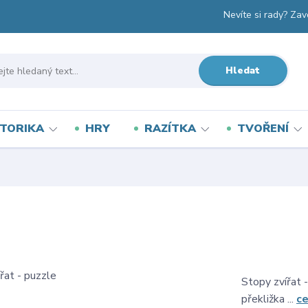
Nevíte si rady? Zav
Hledat
TORIKA
HRY
RAZÍTKA
TVOŘENÍ
Stopy zvířat 
překližka ...
ce