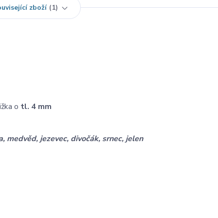
uvisející zboží
1
ižka o
tl. 4 mm
ška, medvěd, jezevec, divočák, srnec, jelen