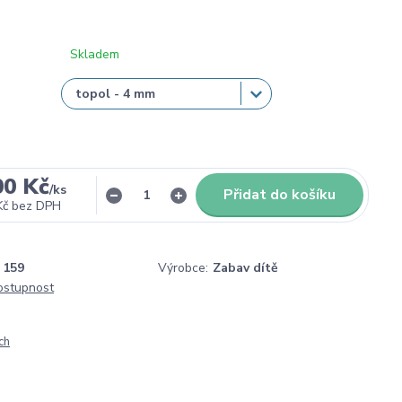
Skladem
00 Kč
/
ks
Přidat do košíku
Kč
bez DPH
159
Výrobce:
Zabav dítě
dostupnost
ch