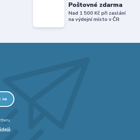
Poštovné zdarma
Nad 1 500 Kč při zaslání
na výdejní místo v ČR
t se
tteru.
údajů
.