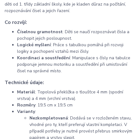
děti od 1. třídy základní školy, kde je kladen důraz na počítání,
rozpoznávání čísel a jejich řazení.
Co rozvíjí:
Číselnou gramotnost
: Děti se naučí rozpoznávat čísla a
pochopit jejich posloupnost.
Logické myšlení
: Práce s tabulkou pomáhá při rozvoji
logiky a pochopení vztahů mezi čísly.
Koordinaci a soustředění
: Manipulace s čísly na tabulce
podporuje jemnou motoriku a soustředění při umisťování
čísel na správné místo.
Technické údaje:
Materiál
: Topolová překližka o tloušťce 4 mm (spodní
vrstva) a 4 mm (vrchní vrstva).
Rozměry
: 19,5 cm x 19,5 cm
Varianty
:
Nezkompletovaná
: Dodává se v rozloženém stavu,
vhodné pro ty, kteří preferují vlastní kompletaci. V
případě potřeby je nutné provést přebrus smirkovým
papírem a vrstvy slepit.