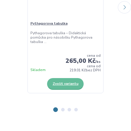
Pythagorova tabulka
Tabulka pro m
Pythagorova tabulka – Didaktická
Základní tabu
pomůcka pro násobilku Pythagorova
násobilky Zákl
tabulka ...
malé n...
cena od
265,00 Kč
/
ks
cena od
Skladem
Skladem
219,01 Kč
bez DPH
Zvolit variantu