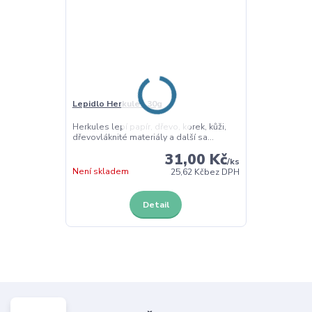
Lepidlo Herkules 30g
Herkules lepí papír, dřevo, korek, kůži,
dřevovláknité materiály a další sa...
31,00 Kč
/
ks
Není skladem
25,62 Kč
bez DPH
Detail