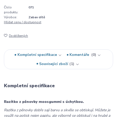
Číslo
071
produktu:
Výrobce:
Zabav dítě
Hlídat cenu / dostupnost
Do oblíbených
Kompletní specifikace
Komentáře
0
Související zboží
1
Kompletní specifikace
Razítko z pěnovky moosgummi s úchytkou.
Razítka z pěnovky dobře sají barvu a skvěle se obtiskují. Můžete je
využít na potisk nejen papíru, ale výborně se obtiskují i na hrubé a