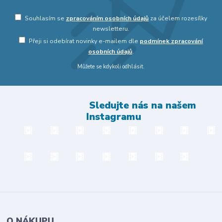
Souhlasím se
zpracováním osobních údajů
za účelem rozesílky
newsletteru.
Přeji si odebírat novinky e-mailem dle
podmínek zpracování
osobních údajů
.
Můžete se kdykoli odhlásit.
Sledujte nás na našem
Instagramu
O NÁKUPU