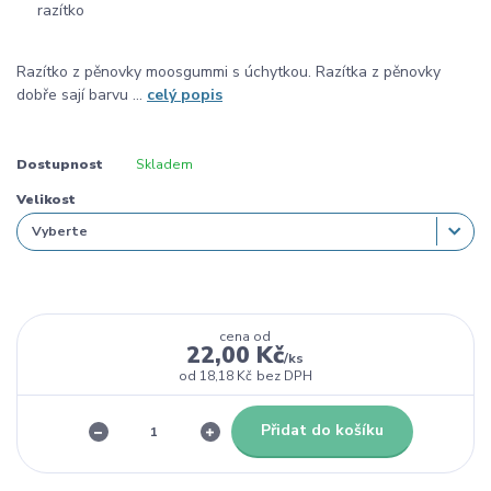
Razítko z pěnovky moosgummi s úchytkou. Razítka z pěnovky
dobře sají barvu ...
celý popis
Dostupnost
Skladem
Velikost
cena od
22,00 Kč
/
ks
od
18,18 Kč
bez DPH
Přidat do košíku