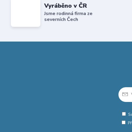
Vyráběno v ČR
Jsme rodinná firma ze
severních Čech
S
Př