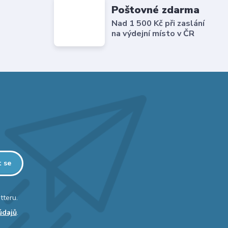
Poštovné zdarma
Nad 1 500 Kč při zaslání
na výdejní místo v ČR
t se
tteru.
údajů
.