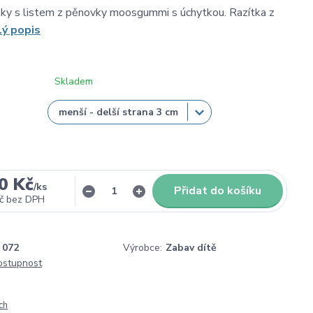
ky s listem z pěnovky moosgummi s úchytkou. Razítka z
lý popis
Skladem
0 Kč
/
ks
Přidat do košíku
č
bez DPH
072
Výrobce:
Zabav dítě
dostupnost
ch