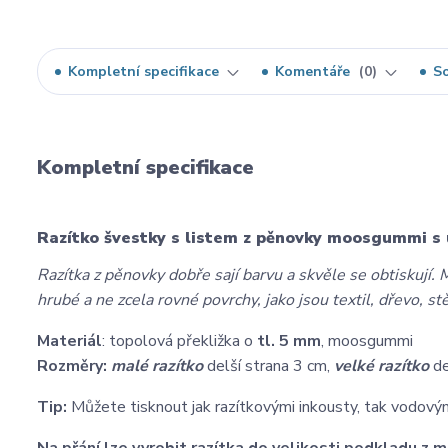
Kompletní specifikace
Komentáře
0
So
Kompletní specifikace
Razítko švestky s listem z pěnovky moosgummi s 
Razítka z pěnovky dobře sají barvu a skvěle se obtiskují. M
hrubé a ne zcela rovné povrchy, jako jsou textil, dřevo, st
Materiál
: topolová překližka o
tl. 5 mm
, moosgummi
Rozměry:
malé razítko
delší strana 3 cm,
velké razítko
de
Tip:
Můžete tisknout jak razítkovými inkousty, tak vodovými