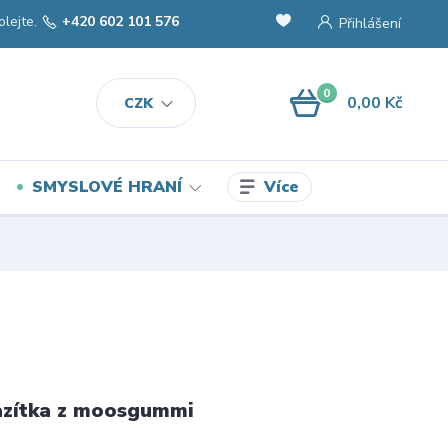
olejte.
+420 602 101 576
Přihlášení
0
0,00 Kč
CZK
Více
SMYSLOVÉ HRANÍ
azítka z moosgummi