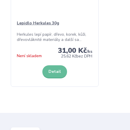
Lepidlo Herkules 30g
Herkules lepí papír, dřevo, korek, kůži,
dřevovláknité materiály a další sa...
31,00 Kč
/
ks
Není skladem
25,62 Kč
bez DPH
Detail