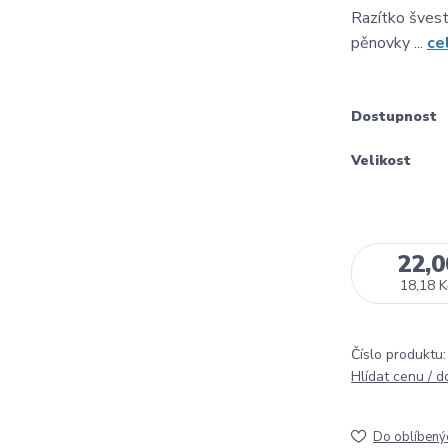
Razítko švest
pěnovky ...
ce
Dostupnost
Velikost
22,0
18,18 K
Číslo produktu:
Hlídat cenu / 
Do oblíbený