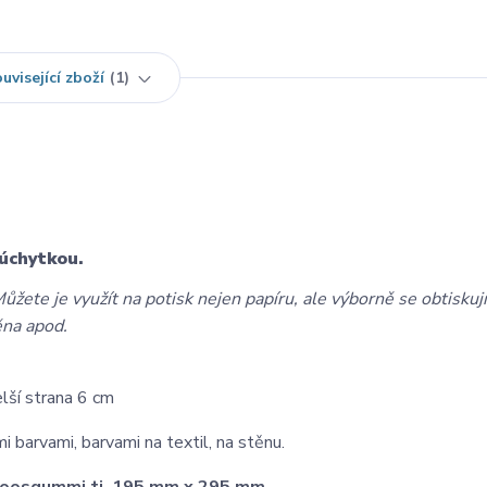
uvisející zboží
1
úchytkou.
ůžete je využít na potisk nejen papíru, ale výborně se obtiskují
ěna apod.
lší strana 6 cm
 barvami, barvami na textil, na stěnu.