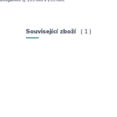
z moosgummi tj. 195 mm x 295 mm.
Související zboží
1