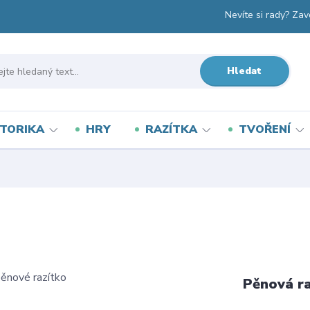
Nevíte si rady? Zav
Hledat
TORIKA
HRY
RAZÍTKA
TVOŘENÍ
Pěnová r