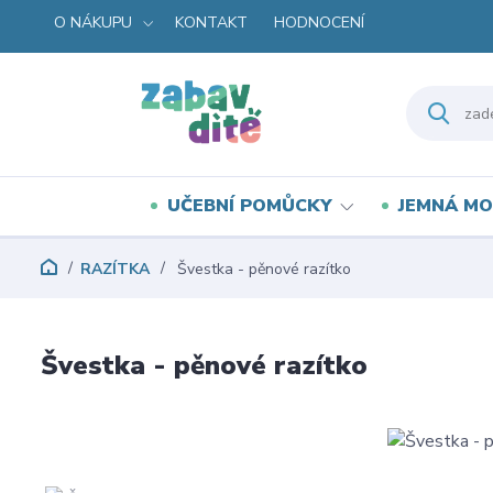
O NÁKUPU
KONTAKT
HODNOCENÍ
UČEBNÍ POMŮCKY
JEMNÁ MO
RAZÍTKA
Švestka - pěnové razítko
Švestka - pěnové razítko