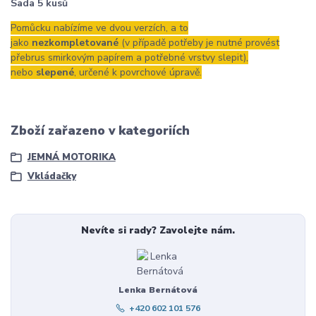
Sada 5 kusů
Pomůcku nabízíme ve dvou verzích, a to
jako
nezkompletované
(v případě potřeby je nutné provést
přebrus smirkovým papírem a potřebné vrstvy slepit),
nebo
slepené
, určené k povrchové úpravě.
Zboží zařazeno v kategoriích
JEMNÁ MOTORIKA
Vkládačky
Nevíte si rady? Zavolejte nám.
Lenka Bernátová
+420 602 101 576