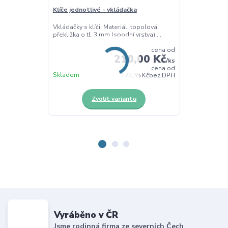
Klíče jednotlivé - vkládačka
Klíče - vkláda
Vkládačky s klíči. Materiál: topolová
Deska s 8 klíči
překližka o tl. 3 mm (spodní vrstva) ...
jemnou motoriku
cena od
210,00 Kč
/
ks
cena od
Skladem
Skladem
173,55 Kč
bez DPH
Zvolit variantu
Z
Vyráběno v ČR
Jsme rodinná firma ze severních Čech