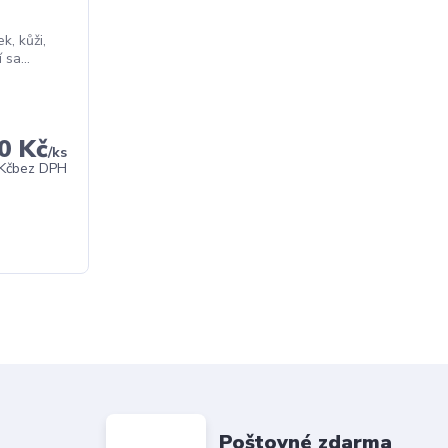
k, kůži,
sa...
0 Kč
/
ks
Kč
bez DPH
Poštovné zdarma