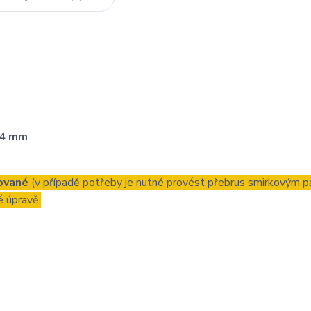
4 mm
ované
(v případě potřeby je nutné provést přebrus smirkovým p
é úpravě.