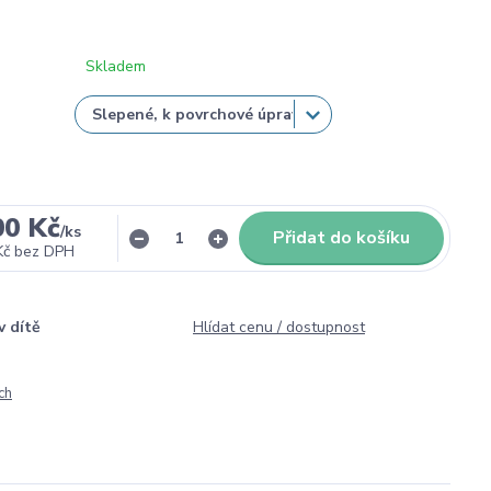
Skladem
00 Kč
/
ks
Přidat do košíku
Kč
bez DPH
v dítě
Hlídat cenu / dostupnost
ch