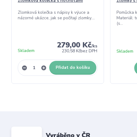
Zlomková kolečka s hotnotami
Zlomky s 
Zlomková kolečka s nápisy k výuce a
Pomůcka k
názorné ukázce, jak se počítají zlomky....
Materiál: 
(s...
279,00 Kč
/
ks
Skladem
230,58 Kč
bez DPH
Skladem
Přidat do košíku
Vyráběno v ČR