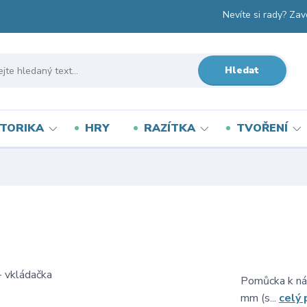
Nevíte si rady? Zav
Hledat
TORIKA
HRY
RAZÍTKA
TVOŘENÍ
a
Pomůcka k náz
mm (s...
celý 