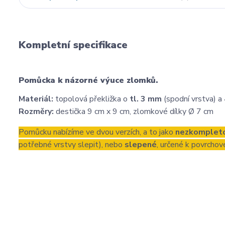
Kompletní specifikace
Pomůcka k názorné výuce zlomků.
Materiál:
topolová překližka o
tl. 3 mm
(spodní vrstva) a
Rozměry:
destička 9 cm x 9 cm, zlomkové dílky Ø 7 cm
Pomůcku nabízíme ve dvou verzích, a to jako
nezkomplet
potřebné vrstvy slepit), nebo
slepené
, určené k povrchov