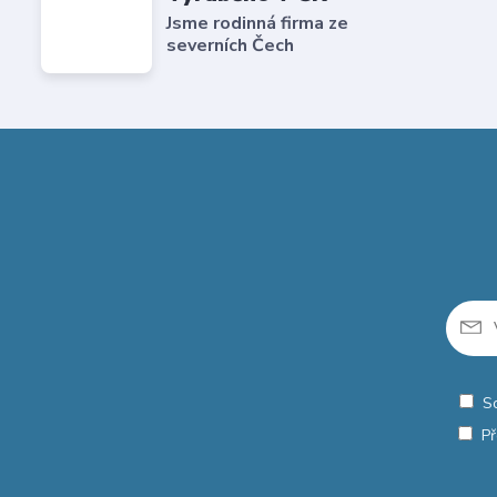
Jsme rodinná firma ze
severních Čech
S
Př