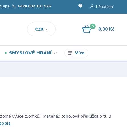
olejte.
+420 602 101 576
Přihlášení
0
0,00 Kč
CZK
Více
SMYSLOVÉ HRANÍ
orné výuce zlomků. Materiál: topolová překližka o tl. 3
popis