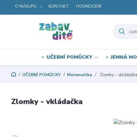
O NÁKUPU
KONTAKT
HODNOCENÍ
UČEBNÍ POMŮCKY
JEMNÁ MO
UČEBNÍ POMŮCKY
Matematika
Zlomky - vkládačk
Zlomky - vkládačka