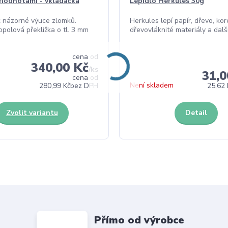
hodnotami - vkládačka
Lepidlo Herkules 30g
 názorné výuce zlomků.
Herkules lepí papír, dřevo, kore
topolová překližka o tl. 3 mm
dřevovláknité materiály a další 
cena od
340,00 Kč
/
ks
31,0
cena od
Není skladem
280,99 Kč
bez DPH
25,62 
Zvolit variantu
Detail
Přímo od výrobce