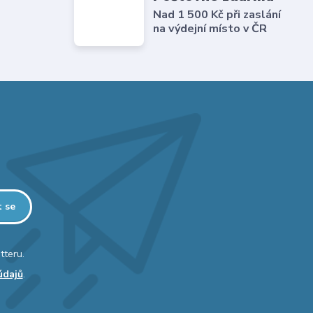
Nad 1 500 Kč při zaslání
na výdejní místo v ČR
t se
tteru.
údajů
.