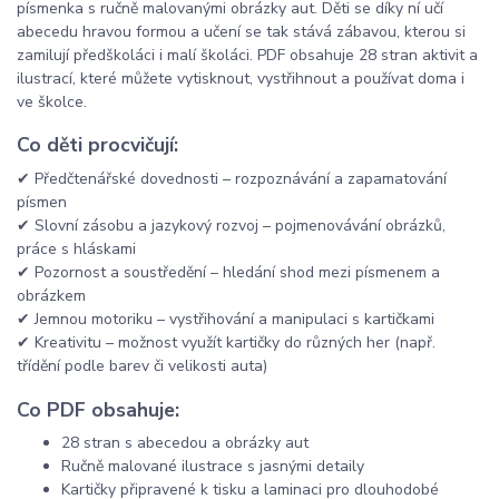
písmenka s ručně malovanými obrázky aut. Děti se díky ní učí
abecedu hravou formou a učení se tak stává zábavou, kterou si
zamilují předškoláci i malí školáci. PDF obsahuje 28 stran aktivit a
ilustrací, které můžete vytisknout, vystřihnout a používat doma i
ve školce.
Co děti procvičují:
✔ Předčtenářské dovednosti – rozpoznávání a zapamatování
písmen
✔ Slovní zásobu a jazykový rozvoj – pojmenovávání obrázků,
práce s hláskami
✔ Pozornost a soustředění – hledání shod mezi písmenem a
obrázkem
✔ Jemnou motoriku – vystřihování a manipulaci s kartičkami
✔ Kreativitu – možnost využít kartičky do různých her (např.
třídění podle barev či velikosti auta)
Co PDF obsahuje:
28 stran s abecedou a obrázky aut
Ručně malované ilustrace s jasnými detaily
Kartičky připravené k tisku a laminaci pro dlouhodobé