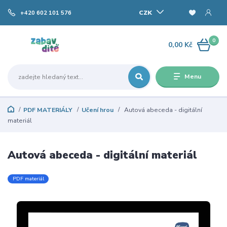
CZK
+420 602 101 576
0
0,00 Kč
Menu
PDF MATERIÁLY
Učení hrou
Autová abeceda - digitální
materiál
Autová abeceda - digitální materiál
PDF materiál