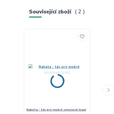
Související zboží
2
Raketa - tác pro mokré smyslové hraní
Slunce - tác 