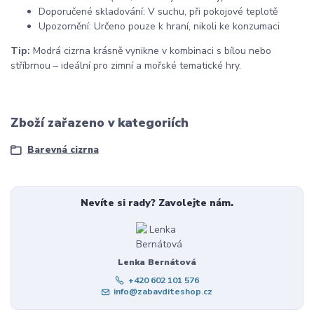
Doporučené skladování: V suchu, při pokojové teplotě
Upozornění: Určeno pouze k hraní, nikoli ke konzumaci
Tip:
Modrá cizrna krásně vynikne v kombinaci s bílou nebo
stříbrnou – ideální pro zimní a mořské tematické hry.
Zboží zařazeno v kategoriích
Barevná cizrna
Nevíte si rady? Zavolejte nám.
Lenka Bernátová
+420 602 101 576
info@zabavditeshop.cz