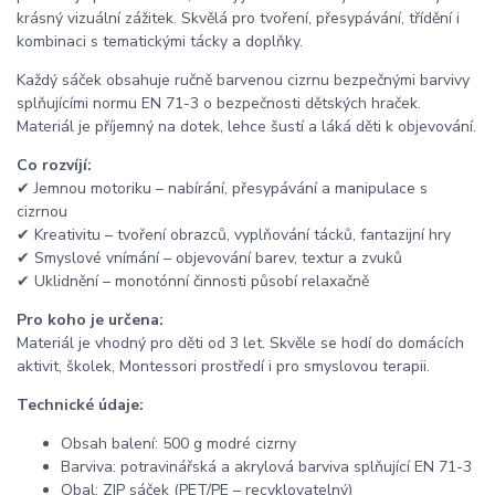
krásný vizuální zážitek. Skvělá pro tvoření, přesypávání, třídění i
kombinaci s tematickými tácky a doplňky.
Každý sáček obsahuje ručně barvenou cizrnu bezpečnými barvivy
splňujícími normu EN 71-3 o bezpečnosti dětských hraček.
Materiál je příjemný na dotek, lehce šustí a láká děti k objevování.
Co rozvíjí:
✔ Jemnou motoriku – nabírání, přesypávání a manipulace s
cizrnou
✔ Kreativitu – tvoření obrazců, vyplňování tácků, fantazijní hry
✔ Smyslové vnímání – objevování barev, textur a zvuků
✔ Uklidnění – monotónní činnosti působí relaxačně
Pro koho je určena:
Materiál je vhodný pro děti od 3 let. Skvěle se hodí do domácích
aktivit, školek, Montessori prostředí i pro smyslovou terapii.
Technické údaje:
Obsah balení: 500 g modré cizrny
Barviva: potravinářská a akrylová barviva splňující EN 71-3
Obal: ZIP sáček (PET/PE – recyklovatelný)