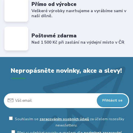
Přímo od výrobce
Veškeré výrobky navrhujeme a vyrábíme sami v
naší dílně.
Poštovné zdarma
Nad 1 500 Kč při zaslání na výdejní místo v ČR
Nepropásněte novinky, akce a slevy!
Přihlásit se
Souhlasím se
zpracováním osobních údajů
za účelem rozesílky
newsletteru.
Přeji si odebírat novinky e-mailem dle
podmínek zpracování