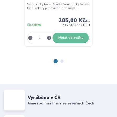
Senzorický tác – Raketa Senzorický tác ve
Třídící dřevěný
tvaru rakety je navržen pro smysl...
Pomůcka pro s
pl...
285,00 Kč
/
ks
Skladem
Skladem
235,54 Kč
bez DPH
Přidat do košíku
Vyráběno v ČR
Jsme rodinná firma ze severních Čech