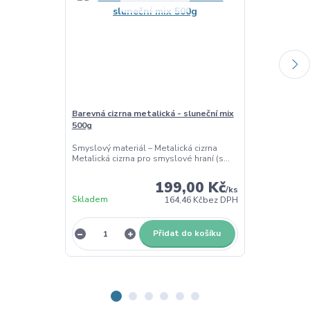
Barevná cizrna metalická - sluneční mix
Pinzeta 15 cm
500g
Dřevěná pinzet
Rozměr: 2 cm, 
Smyslový materiál – Metalická cizrna
Metalická cizrna pro smyslové hraní (s...
199,00 Kč
/
ks
Skladem
Skladem
164,46 Kč
bez DPH
Přidat do košíku