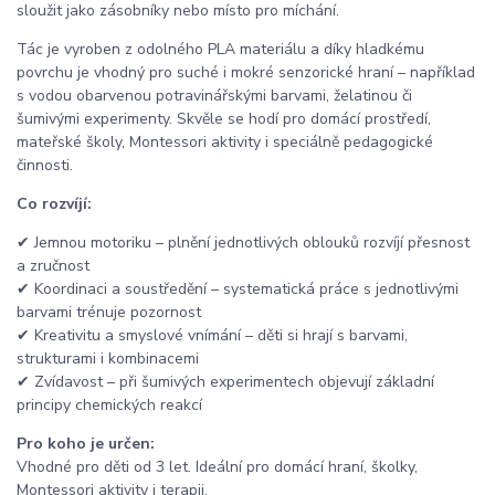
sloužit jako zásobníky nebo místo pro míchání.
Tác je vyroben z odolného PLA materiálu a díky hladkému
povrchu je vhodný pro suché i mokré senzorické hraní – například
s vodou obarvenou potravinářskými barvami, želatinou či
šumivými experimenty. Skvěle se hodí pro domácí prostředí,
mateřské školy, Montessori aktivity i speciálně pedagogické
činnosti.
Co rozvíjí:
✔ Jemnou motoriku – plnění jednotlivých oblouků rozvíjí přesnost
a zručnost
✔ Koordinaci a soustředění – systematická práce s jednotlivými
barvami trénuje pozornost
✔ Kreativitu a smyslové vnímání – děti si hrají s barvami,
strukturami i kombinacemi
✔ Zvídavost – při šumivých experimentech objevují základní
principy chemických reakcí
Pro koho je určen:
Vhodné pro děti od 3 let. Ideální pro domácí hraní, školky,
Montessori aktivity i terapii.