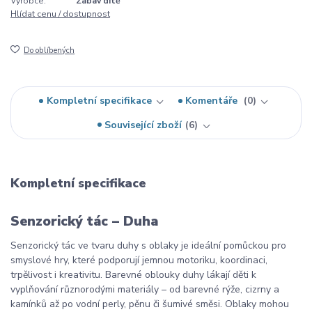
Výrobce:
Zabav dítě
Hlídat cenu / dostupnost
Do oblíbených
Kompletní specifikace
Komentáře
0
Související zboží
6
Kompletní specifikace
Senzorický tác – Duha
Senzorický tác ve tvaru duhy s oblaky je ideální pomůckou pro
smyslové hry, které podporují jemnou motoriku, koordinaci,
trpělivost i kreativitu. Barevné oblouky duhy lákají děti k
vyplňování různorodými materiály – od barevné rýže, cizrny a
kamínků až po vodní perly, pěnu či šumivé směsi. Oblaky mohou