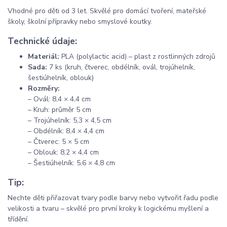
Vhodné pro děti od 3 let. Skvělé pro domácí tvoření, mateřské
školy, školní přípravky nebo smyslové koutky.
Technické údaje:
Materiál:
PLA (polylactic acid) – plast z rostlinných zdrojů
Sada:
7 ks (kruh, čtverec, obdélník, ovál, trojúhelník,
šestiúhelník, oblouk)
Rozměry:
– Ovál: 8,4 × 4,4 cm
– Kruh: průměr 5 cm
– Trojúhelník: 5,3 × 4,5 cm
– Obdélník: 8,4 × 4,4 cm
– Čtverec: 5 × 5 cm
– Oblouk: 8,2 × 4,4 cm
– Šestiúhelník: 5,6 × 4,8 cm
Tip:
Nechte děti přiřazovat tvary podle barvy nebo vytvořit řadu podle
velikosti a tvaru – skvělé pro první kroky k logickému myšlení a
třídění.