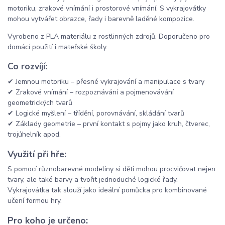
motoriku, zrakové vnímání i prostorové vnímání. S vykrajovátky
mohou vytvářet obrazce, řady i barevně laděné kompozice.
Vyrobeno z PLA materiálu z rostlinných zdrojů. Doporučeno pro
domácí použití i mateřské školy.
Co rozvíjí:
✔ Jemnou motoriku – přesné vykrajování a manipulace s tvary
✔ Zrakové vnímání – rozpoznávání a pojmenovávání
geometrických tvarů
✔ Logické myšlení – třídění, porovnávání, skládání tvarů
✔ Základy geometrie – první kontakt s pojmy jako kruh, čtverec,
trojúhelník apod.
Využití při hře:
S pomocí různobarevné modelíny si děti mohou procvičovat nejen
tvary, ale také barvy a tvořit jednoduché logické řady.
Vykrajovátka tak slouží jako ideální pomůcka pro kombinované
učení formou hry.
Pro koho je určeno: