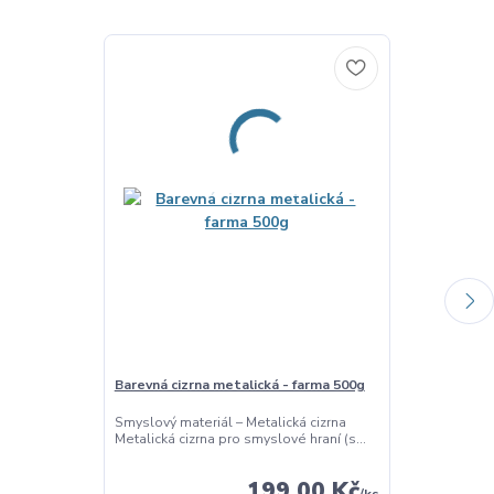
Barevná cizrna metalická - farma 500g
Farma - obtis
Smyslový materiál – Metalická cizrna
Dřevěná obtis
Metalická cizrna pro smyslové hraní (s...
Dřevěná obtisk
farm...
199,00 Kč
/
ks