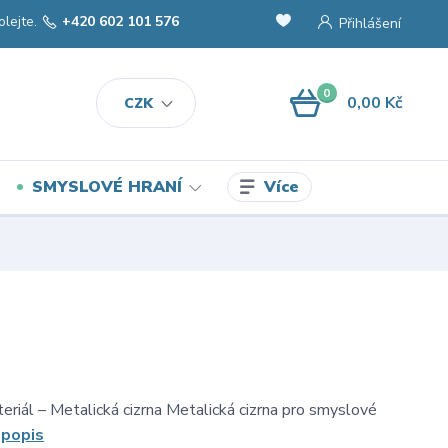
olejte.
+420 602 101 576
Přihlášení
0
0,00 Kč
CZK
Více
SMYSLOVÉ HRANÍ
riál – Metalická cizrna Metalická cizrna pro smyslové
 popis