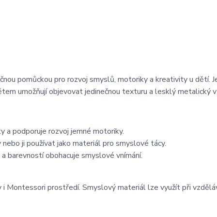
ečnou pomůckou pro rozvoj smyslů, motoriky a kreativity u dětí. Je
é dětem umožňují objevovat jedinečnou texturu a lesklý metalický 
ty a podporuje rozvoj jemné motoriky.
 nebo ji používat jako materiál pro smyslové tácy.
a barevností obohacuje smyslové vnímání.
 i Montessori prostředí. Smyslový materiál lze využít při vzděláv