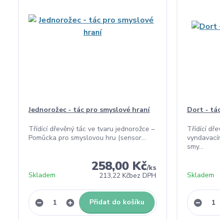
Jednorožec - tác pro smyslové hraní
Dort - tá
Třídící dřevěný tác ve tvaru jednorožce –
Třídící dř
Pomůcka pro smyslovou hru (sensor...
vyndavací
smy...
258,00 Kč
/
ks
Skladem
Skladem
213,22 Kč
bez DPH
Přidat do košíku