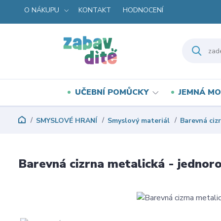
O NÁKUPU
KONTAKT
HODNOCENÍ
UČEBNÍ POMŮCKY
JEMNÁ MO
SMYSLOVÉ HRANÍ
Smyslový materiál
Barevná ciz
Barevná cizrna metalická - jednor