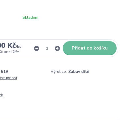
Skladem
00 Kč
/
ks
Přidat do košíku
Kč
bez DPH
519
Výrobce:
Zabav dítě
dostupnost
ch