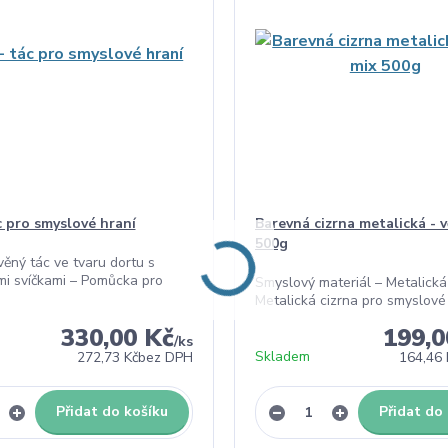
c pro smyslové hraní
Barevná cizrna metalická - v
500g
evěný tác ve tvaru dortu s
mi svíčkami – Pomůcka pro
Smyslový materiál – Metalická
Metalická cizrna pro smyslové h
330,00 Kč
199,0
/
ks
Skladem
272,73 Kč
bez DPH
164,46 
Přidat do košíku
Přidat do