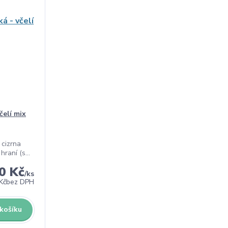
čelí mix
 cizrna
raní (s...
0 Kč
/
ks
Kč
bez DPH
 košíku