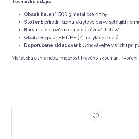
Technické údaje:
Obsah balení:
500 g metalické cizrny
Složení:
přírodní cizrna, akrylové barvy splňující n
Barva:
jednorožčí mix (modrá, růžová, fialová)
Obal:
Doypack PET/PE (7), recyklovatelný
Doporučené skladování:
Uchovávejte v suchu při p
Metalická cizrna nabízí možnost hravého zkoumání, tvoření 