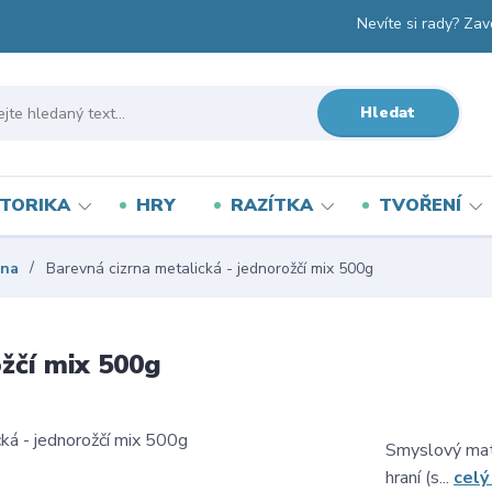
Nevíte si rady? Zav
Hledat
TORIKA
HRY
RAZÍTKA
TVOŘENÍ
rna
Barevná cizrna metalická - jednorožčí mix 500g
ožčí mix 500g
Smyslový mate
hraní (s...
celý