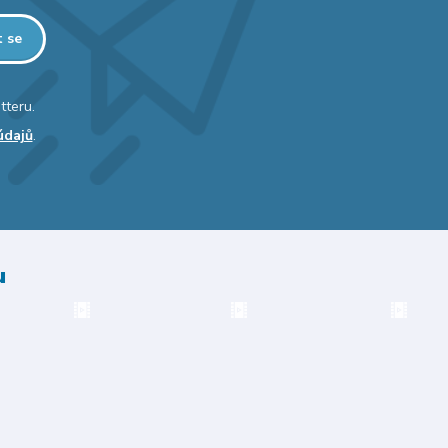
t se
tteru.
údajů
.
u