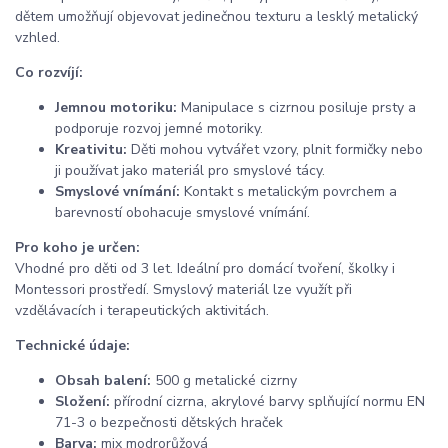
dětem umožňují objevovat jedinečnou texturu a lesklý metalický
vzhled.
Co rozvíjí:
Jemnou motoriku:
Manipulace s cizrnou posiluje prsty a
podporuje rozvoj jemné motoriky.
Kreativitu:
Děti mohou vytvářet vzory, plnit formičky nebo
ji používat jako materiál pro smyslové tácy.
Smyslové vnímání:
Kontakt s metalickým povrchem a
barevností obohacuje smyslové vnímání.
Pro koho je určen:
Vhodné pro děti od 3 let. Ideální pro domácí tvoření, školky i
Montessori prostředí. Smyslový materiál lze využít při
vzdělávacích i terapeutických aktivitách.
Technické údaje:
Obsah balení:
500 g metalické cizrny
Složení:
přírodní cizrna, akrylové barvy splňující normu EN
71-3 o bezpečnosti dětských hraček
Barva:
mix modrorůžová