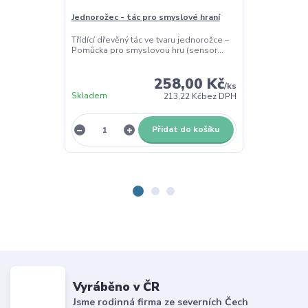
Jednorožec - tác pro smyslové hraní
Dort - tác pr
Třídící dřevěný tác ve tvaru jednorožce –
Třídící dřevěný
Pomůcka pro smyslovou hru (sensor...
vyndavacími s
smy...
258,00 Kč
/
ks
Skladem
Skladem
213,22 Kč
bez DPH
Přidat do košíku
Vyráběno v ČR
Jsme rodinná firma ze severních Čech