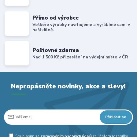
Přímo od výrobce
Veškeré výrobky navrhujeme a vyrábíme sami v
naší dílně.
Poštovné zdarma
Nad 1 500 Kč při zaslání na výdejní místo v ČR
Nepropásněte novinky, akce a slevy!
Přihlásit se
Souhlasím se
zpracováním osobních údajů
za účelem rozesílky