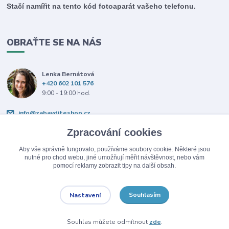
Stačí namířit na tento kód fotoaparát vašeho telefonu.
OBRAŤTE SE NA NÁS
Lenka Bernátová
+420 602 101 576
9:00 - 19:00 hod.
info@zabavditeshop.cz
Zpracování cookies
Aby vše správně fungovalo, používáme soubory cookie. Některé jsou
nutné pro chod webu, jiné umožňují měřit návštěvnost, nebo vám
pomocí reklamy zobrazit tipy na další obsah.
Upravit sběr cookies.
Souhlasím
Nastavení
© Copyright 2026 Zabav dítě.
Souhlas můžete odmítnout
zde
.
Vytvořeno na
Eshop-rychle.cz