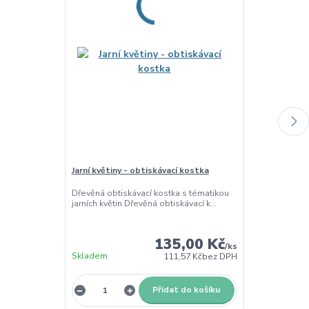
Jarní květiny - obtiskávací kostka
Jarní květiny 
Dřevěná obtiskávací kostka s tématikou
Vykrajovátka – 
jarních květin Dřevěná obtiskávací k...
vykrajovátek s m
135,00 Kč
/
ks
Skladem
Skladem
111,57 Kč
bez DPH
Přidat do košíku