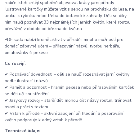
rodiče, kteří chtějí společně objevovat krásy jarní přírody.
Ilustrované kartičky můžete vzít s sebou na procházku do lesa, na
louku, k rybníku nebo třeba do botanické zahrady. Děti se díky
nim naučí poznávat 33 nejznámějších jarních květin, které rostou
převážně v období od března do května.
PDF sada nabízí kromě aktivit v přírodě i mnoho možností pro
domácí zábavné učení – přiřazování názvů, tvorbu herbáře,
omalovánky či pexeso.
Co rozvíjí:
✔ Poznávací dovednosti – děti se naučí rozeznávat jarní květiny
podle ilustrací i názvů.
✔ Paměť a pozornost – hraním pexesa nebo přiřazováním kartiček
se děti učí soustředění.
✔ Jazykový rozvoj – starší děti mohou číst názvy rostlin, trénovat
psaní a práci s textem.
✔ Vztah k přírodě – aktivní zapojení při hledání a pozorování
květin podporuje kladný vztah k přírodě.
Technické údaje: