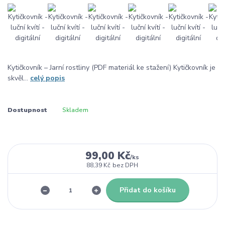
Kytičkovník – Jarní rostliny (PDF materiál ke stažení) Kytičkovník je
skvěl...
celý popis
Dostupnost
Skladem
99,00 Kč
/
ks
88,39 Kč
bez DPH
Přidat do košíku