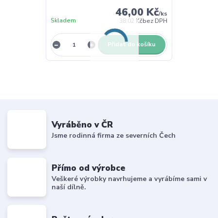
46,00 Kč
/
ks
Skladem
38,02 Kč
bez DPH
Přidat do košíku
Vyráběno v ČR
Jsme rodinná firma ze severních Čech
Přímo od výrobce
Veškeré výrobky navrhujeme a vyrábíme sami v
naší dílně.