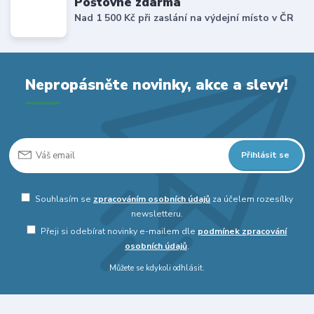
Poštovné zdarma
Nad 1 500 Kč při zaslání na výdejní místo v ČR
Nepropásněte novinky, akce a slevy!
Přihlásit se
Souhlasím se
zpracováním osobních údajů
za účelem rozesílky
newsletteru.
Přeji si odebírat novinky e-mailem dle
podmínek zpracování
osobních údajů
.
Můžete se kdykoli odhlásit.