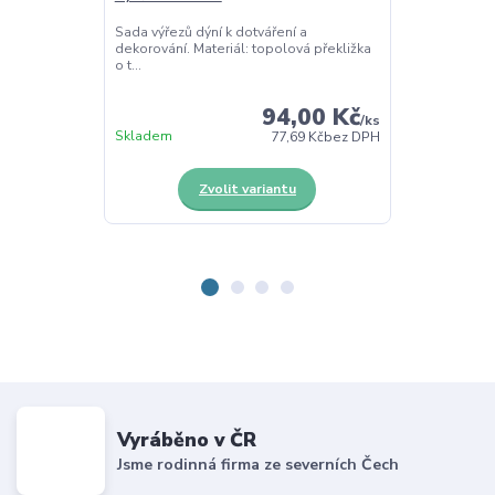
Sada výřezů dýní k dotváření a
Třídící dřevěný
dekorování. Materiál: topolová překližka
Pomůcka pro s
o t...
94,00 Kč
/
ks
Skladem
Skladem
77,69 Kč
bez DPH
Zvolit variantu
Vyráběno v ČR
Jsme rodinná firma ze severních Čech