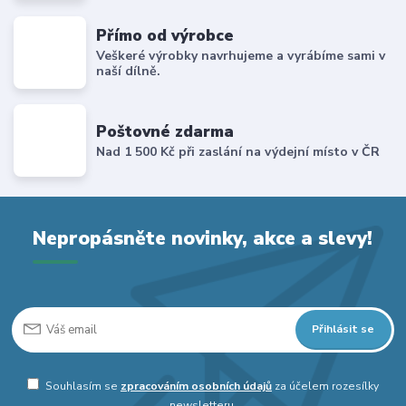
Přímo od výrobce
Veškeré výrobky navrhujeme a vyrábíme sami v
naší dílně.
Poštovné zdarma
Nad 1 500 Kč při zaslání na výdejní místo v ČR
Nepropásněte novinky, akce a slevy!
Přihlásit se
Souhlasím se
zpracováním osobních údajů
za účelem rozesílky
newsletteru.