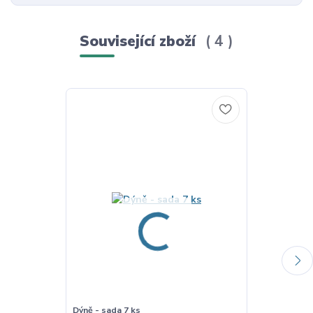
Související zboží
4
Dýně - sada 7 ks
Dýně - tác pr