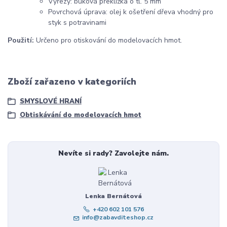
Výřezy: buková překližka o tl. 5 mm
Povrchová úprava: olej k ošetření dřeva vhodný pro
styk s potravinami
Použití:
Určeno pro otiskování do modelovacích hmot.
Zboží zařazeno v kategoriích
SMYSLOVÉ HRANÍ
Obtiskávání do modelovacích hmot
Nevíte si rady? Zavolejte nám.
Lenka Bernátová
+420 602 101 576
info@zabavditeshop.cz