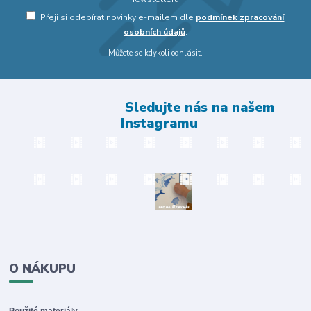
Přeji si odebírat novinky e-mailem dle
podmínek zpracování
osobních údajů
.
Můžete se kdykoli odhlásit.
Sledujte nás na našem
Instagramu
O NÁKUPU
Použité materiály