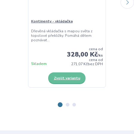
Kontinenty - vkládačka
Litosférické 
Dřevěná vkládačka s mapou světa z
Dřevěná vkláda
topolové překližky. Pomáhá dětem
litosférické de
poznávat...
zeměpi...
cena od
328,00 Kč
/
ks
cena od
Skladem
Skladem
271,07 Kč
bez DPH
Zvolit variantu
Z