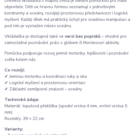
Dřevěná vkládačka s mapou světa je ideální pomůckou pro malé
objevitele. Děti se hravou formou seznamují s jednotlivými
kontinenty a oceány, rozvíjejí prostorovou představivost i logické
myšlení. Každý dílek má praktický úchyt pro snadnou manipulaci a
pod ním je vyznačen název oceánu.
Vkládačka je dostupná také ve
verzi bez popisků
– vhodné pro
samostatné poznávání, práci s glóbem či Montessori aktivity.
Pomůcka podporuje rozvoj jemné motoriky, trpělivosti i poznávání
světa kolem nás.
Co rozvíjí:
✔ Jemnou motoriku a koordinaci ruky a oka
✔ Logické myšlení a prostorovou orientaci
✔ Základní zeměpisné znalosti – oceány
Technické údaje:
Materiál: topolová překližka (spodní vrstva 4 mm, vrchní vrstva 5
mm)
Rozměry: 39 × 22 cm
Varianty: