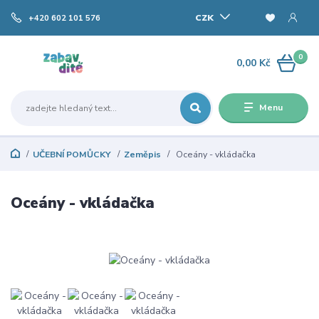
CZK
+420 602 101 576
0
0,00 Kč
Menu
UČEBNÍ POMŮCKY
Zeměpis
Oceány - vkládačka
Oceány - vkládačka