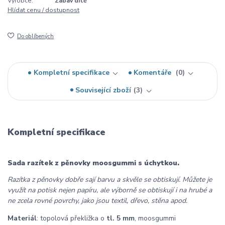
Výrobce:
Zabav dítě
Hlídat cenu / dostupnost
Do oblíbených
Kompletní specifikace
Komentáře
0
Související zboží
3
Kompletní specifikace
Sada razítek z pěnovky moosgummi s úchytkou.
Razítka z pěnovky dobře sají barvu a skvěle se obtiskují. Můžete je
využít na potisk nejen papíru, ale výborně se obtiskují i na hrubé a
ne zcela rovné povrchy, jako jsou textil, dřevo, stěna apod.
Materiál
: topolová překližka o
tl. 5 mm
, moosgummi