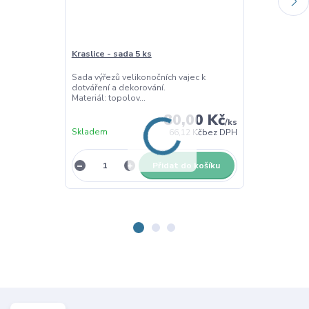
Kraslice - sada 5 ks
Kraslice - tác
Sada výřezů velikonočních vajec k
Třídící dřevěný
dotváření a dekorování.
kraslice – Pom
Materiál: topolov...
80,00 Kč
/
ks
Skladem
Skladem
66,12 Kč
bez DPH
Přidat do košíku