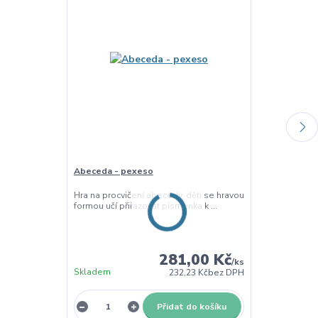
Abeceda - pexeso
Razítka pro s
Hra na procvičení abecedy, děti se hravou
Sada pěnových 
formou učí přiřazovat písmenka k ...
abecedy Sada 
skv...
281,00 Kč
/
ks
Skladem
Skladem
232,23 Kč
bez DPH
Přidat do košíku