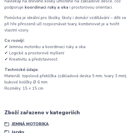
navlékají na dřevěné kolíky umístěné na základové desce, což
podporuje
koordinaci ruky a oka
i prostorovou orientaci.
Pomůcka je ideální pro školky, školy i domácí vzdělávání – děti se
při hře přirozeně učí rozpoznávat tvary, kombinovat je a tvořit
vlastní vzory.
Co rozvíjí:
✔ Jemnou motoriku a koordinaci ruky a oka
✔ Logické a prostorové myšlení
✔ Kreativitu a představivost
Technické údaje:
Materiál: topolová překližka (základová deska 5 mm, tvary 3 mm),
bukové kolíčky Ø 6 mm
Rozměry: 15 × 15 cm
Zboží zařazeno v kategoriích
JEMNÁ MOTORIKA
Jazyky