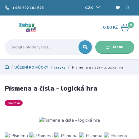
CZK
+420 602 101 576
0
0,00 Kč
Menu
UČEBNÍ POMŮCKY
Jazyky
Písmena a čísla - logická hra
Písmena a čísla - logická hra
Novinka