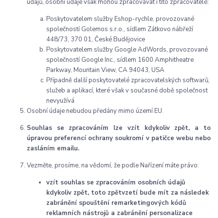
údajů, osobní údaje však mohou zpracovávat i tito zpracovatelé:
Poskytovatelem služby Eshop-rychle, provozované
společností Golemos s.r.o., sídlem Zátkovo nábřeží
448/73, 370 01, České Budějovice
Poskytovatelem služby Google AdWords, provozované
společností Google Inc., sídlem 1600 Amphitheatre
Parkway, Mountain View, CA 94043, USA
Případně další poskytovatelé zpracovatelských softwarů,
služeb a aplikací, které však v současné době společnost
nevyužívá
Osobní údaje nebudou předány mimo území EU.
Souhlas se zpracováním lze vzít kdykoliv zpět, a to
úpravou preferencí ochrany soukromí v patičce webu nebo
zasláním emailu.
Vezměte, prosíme, na vědomí, že podle Nařízení máte právo:
vzít souhlas se zpracováním osobních údajů
kdykoliv zpět, toto zpětvzetí bude mít za následek
zabránění spouštění remarketingových kódů
reklamních nástrojů a zabránění personalizace