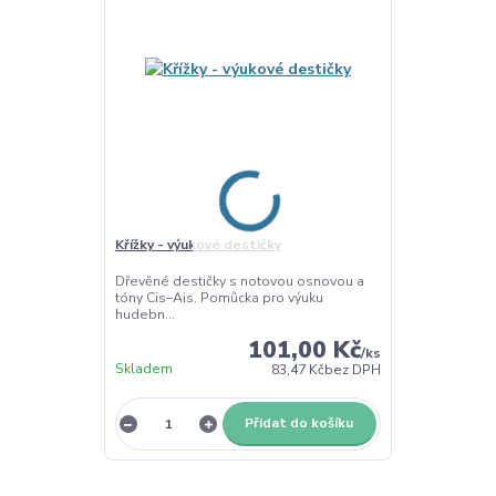
Křížky - výukové destičky
Dřevěné destičky s notovou osnovou a
tóny Cis–Ais. Pomůcka pro výuku
hudebn...
101,00 Kč
/
ks
Skladem
83,47 Kč
bez DPH
Přidat do košíku