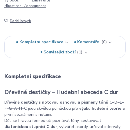
Výrobce:
Zabav dítě
Hlídat cenu / dostupnost
Do oblíbených
Kompletní specifikace
Komentáře
0
Související zboží
1
Kompletní specifikace
Dřevěné destičky – Hudební abeceda C dur
Dřevěné
destičky s notovou osnovou a písmeny tónů C–D–E–
F–G–A–H–C
jsou skvělou pomůckou pro
výuku hudební teorie
a
první seznámení s notami.
Děti se hravou formou učí poznávat tóny, sestavovat
diatonickou stupnici C dur
, vytvářet akordy, určovat intervaly