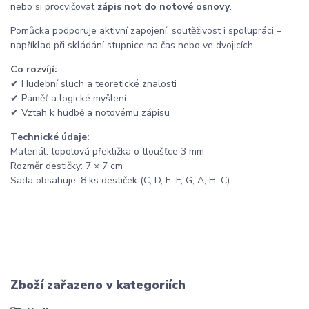
nebo si procvičovat
zápis not do notové osnovy
.
Pomůcka podporuje aktivní zapojení, soutěživost i spolupráci –
například při skládání stupnice na čas nebo ve dvojicích.
Co rozvíjí:
✔ Hudební sluch a teoretické znalosti
✔ Paměť a logické myšlení
✔ Vztah k hudbě a notovému zápisu
Technické údaje:
Materiál: topolová překližka o tloušťce 3 mm
Rozměr destičky: 7 × 7 cm
Sada obsahuje: 8 ks destiček (C, D, E, F, G, A, H, C)
Zboží zařazeno v kategoriích