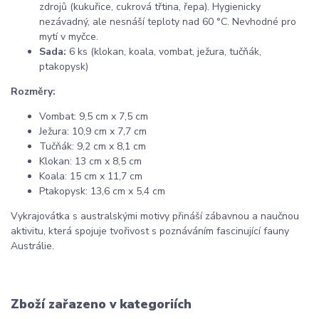
zdrojů (kukuřice, cukrová třtina, řepa). Hygienicky
nezávadný, ale nesnáší teploty nad 60 °C. Nevhodné pro
mytí v myčce.
Sada:
6 ks (klokan, koala, vombat, ježura, tučňák,
ptakopysk)
Rozměry:
Vombat: 9,5 cm x 7,5 cm
Ježura: 10,9 cm x 7,7 cm
Tučňák: 9,2 cm x 8,1 cm
Klokan: 13 cm x 8,5 cm
Koala: 15 cm x 11,7 cm
Ptakopysk: 13,6 cm x 5,4 cm
Vykrajovátka s australskými motivy přináší zábavnou a naučnou
aktivitu, která spojuje tvořivost s poznáváním fascinující fauny
Austrálie.
Zboží zařazeno v kategoriích