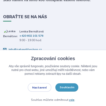
Stačí namířit na tento kód fotoaparát vašeho telefonu.
OBRAŤTE SE NA NÁS
Lenka Bernátová
+420 602 101 576
9:00 - 19:00 hod.
info@zabavditeshop.cz
Zpracování cookies
Aby vše správně fungovalo, používáme soubory cookie. Některé jsou
nutné pro chod webu, jiné umožňují měřit návštěvnost, nebo vám
pomocí reklamy zobrazit tipy na další obsah.
Upravit sběr cookies.
Souhlasím
Nastavení
© Copyright 2026 Zabav dítě.
Souhlas můžete odmítnout
zde
.
Vytvořeno na
Eshop-rychle.cz