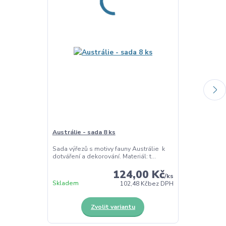
Austrálie - sada 8 ks
Austrálie - o
Sada výřezů s motivy fauny Austrálie k
Dřevěná obtisk
dotváření a dekorování. Materiál: t...
Austrálie Dřev
124,00 Kč
/
ks
Skladem
Skladem
102,48 Kč
bez DPH
Zvolit variantu