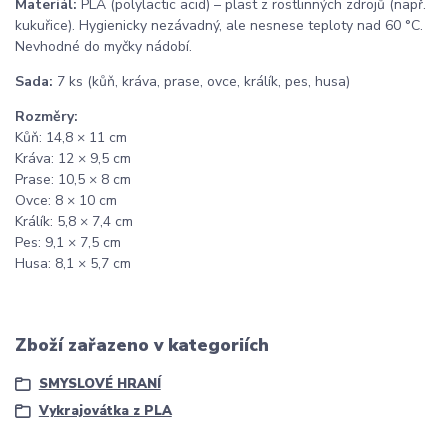
Materiál:
PLA (polylactic acid) – plast z rostlinných zdrojů (např.
kukuřice). Hygienicky nezávadný, ale nesnese teploty nad 60 °C.
Nevhodné do myčky nádobí.
Sada:
7 ks (kůň, kráva, prase, ovce, králík, pes, husa)
Rozměry:
Kůň: 14,8 × 11 cm
Kráva: 12 × 9,5 cm
Prase: 10,5 × 8 cm
Ovce: 8 × 10 cm
Králík: 5,8 × 7,4 cm
Pes: 9,1 × 7,5 cm
Husa: 8,1 × 5,7 cm
Zboží zařazeno v kategoriích
SMYSLOVÉ HRANÍ
Vykrajovátka z PLA