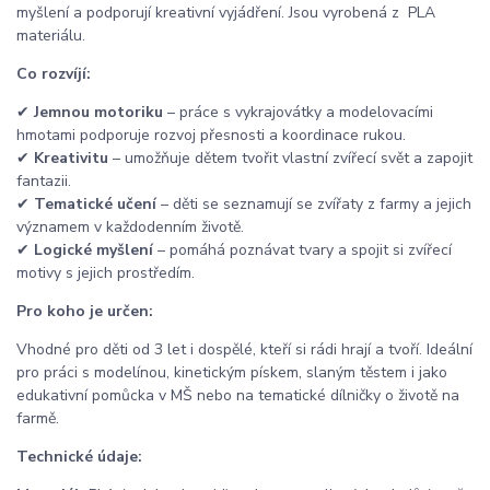
myšlení a podporují kreativní vyjádření. Jsou vyrobená z PLA
materiálu.
Co rozvíjí:
✔
Jemnou motoriku
– práce s vykrajovátky a modelovacími
hmotami podporuje rozvoj přesnosti a koordinace rukou.
✔
Kreativitu
– umožňuje dětem tvořit vlastní zvířecí svět a zapojit
fantazii.
✔
Tematické učení
– děti se seznamují se zvířaty z farmy a jejich
významem v každodenním životě.
✔
Logické myšlení
– pomáhá poznávat tvary a spojit si zvířecí
motivy s jejich prostředím.
Pro koho je určen:
Vhodné pro děti od 3 let i dospělé, kteří si rádi hrají a tvoří. Ideální
pro práci s modelínou, kinetickým pískem, slaným těstem i jako
edukativní pomůcka v MŠ nebo na tematické dílničky o životě na
farmě.
Technické údaje: