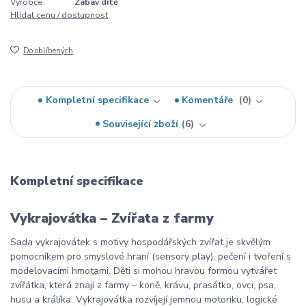
Výrobce:
Zabav dítě
Hlídat cenu / dostupnost
Do oblíbených
Kompletní specifikace
Komentáře
0
Související zboží
6
Kompletní specifikace
Vykrajovátka – Zvířata z farmy
Sada vykrajovátek s motivy hospodářských zvířat je skvělým
pomocníkem pro smyslové hraní (sensory play), pečení i tvoření s
modelovacími hmotami. Děti si mohou hravou formou vytvářet
zvířátka, která znají z farmy – koně, krávu, prasátko, ovci, psa,
husu a králíka. Vykrajovátka rozvíjejí jemnou motoriku, logické