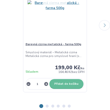
Barevná cizrna metalická - farma 500g
Farma - obtis
Smyslový materiál – Metalická cizrna
Dřevěná obtis
Metalická cizrna pro smyslové hraní (s...
Dřevěná obtisk
farm...
199,00 Kč
/
ks
Skladem
Skladem
164,46 Kč
bez DPH
Přidat do košíku