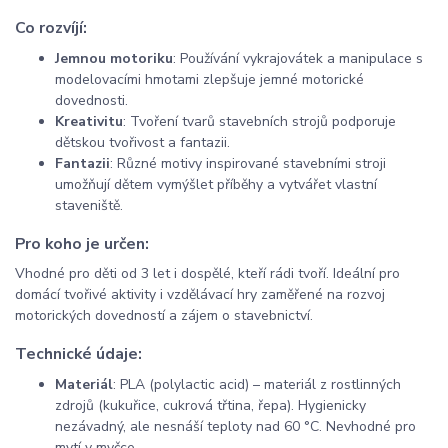
Co rozvíjí:
Jemnou motoriku
: Používání vykrajovátek a manipulace s
modelovacími hmotami zlepšuje jemné motorické
dovednosti.
Kreativitu
: Tvoření tvarů stavebních strojů podporuje
dětskou tvořivost a fantazii.
Fantazii
: Různé motivy inspirované stavebními stroji
umožňují dětem vymýšlet příběhy a vytvářet vlastní
staveniště.
Pro koho je určen:
Vhodné pro děti od 3 let i dospělé, kteří rádi tvoří. Ideální pro
domácí tvořivé aktivity i vzdělávací hry zaměřené na rozvoj
motorických dovedností a zájem o stavebnictví.
Technické údaje:
Materiál
: PLA (polylactic acid) – materiál z rostlinných
zdrojů (kukuřice, cukrová třtina, řepa). Hygienicky
nezávadný, ale nesnáší teploty nad 60 °C. Nevhodné pro
mytí v myčce.