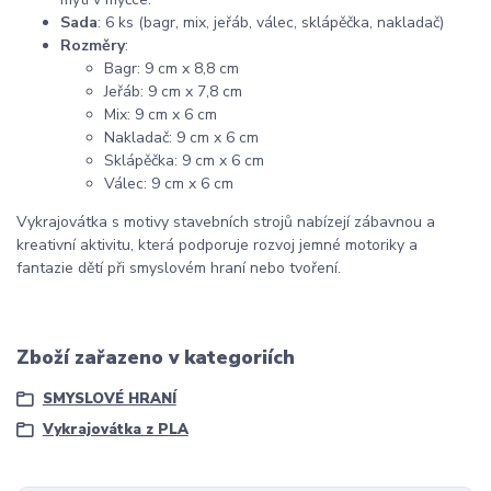
Sada
: 6 ks (bagr, mix, jeřáb, válec, sklápěčka, nakladač)
Rozměry
:
Bagr: 9 cm x 8,8 cm
Jeřáb: 9 cm x 7,8 cm
Mix: 9 cm x 6 cm
Nakladač: 9 cm x 6 cm
Sklápěčka: 9 cm x 6 cm
Válec: 9 cm x 6 cm
Vykrajovátka s motivy stavebních strojů nabízejí zábavnou a
kreativní aktivitu, která podporuje rozvoj jemné motoriky a
fantazie dětí při smyslovém hraní nebo tvoření.
Zboží zařazeno v kategoriích
SMYSLOVÉ HRANÍ
Vykrajovátka z PLA