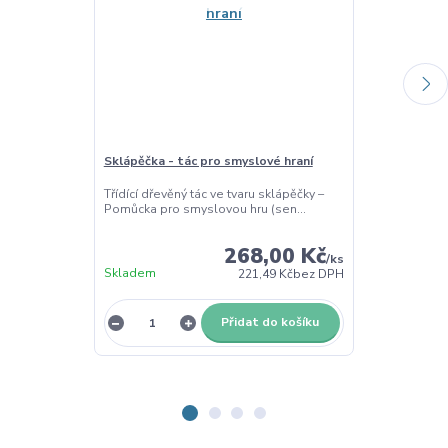
Sklápěčka - tác pro smyslové hraní
Stavba - obti
Třídící dřevěný tác ve tvaru sklápěčky –
Dřevěná obtisk
Pomůcka pro smyslovou hru (sen...
stavebních stro
268,00 Kč
/
ks
Skladem
Skladem
221,49 Kč
bez DPH
Přidat do košíku