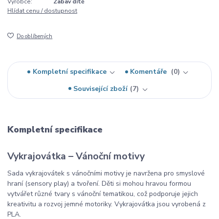
Výrobce:
Zabav dítě
Hlídat cenu / dostupnost
Do oblíbených
Kompletní specifikace
Komentáře
0
Související zboží
7
Kompletní specifikace
Vykrajovátka – Vánoční motivy
Sada vykrajovátek s vánočními motivy je navržena pro smyslové
hraní (sensory play) a tvoření. Děti si mohou hravou formou
vytvářet různé tvary s vánoční tematikou, což podporuje jejich
kreativitu a rozvoj jemné motoriky. Vykrajovátka jsou vyrobená z
PLA.