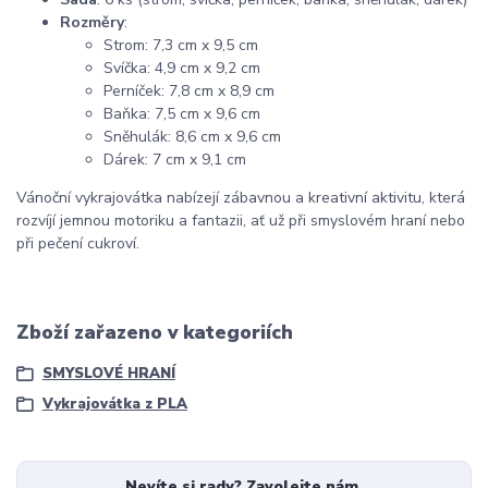
Rozměry
:
Strom: 7,3 cm x 9,5 cm
Svíčka: 4,9 cm x 9,2 cm
Perníček: 7,8 cm x 8,9 cm
Baňka: 7,5 cm x 9,6 cm
Sněhulák: 8,6 cm x 9,6 cm
Dárek: 7 cm x 9,1 cm
Vánoční vykrajovátka nabízejí zábavnou a kreativní aktivitu, která
rozvíjí jemnou motoriku a fantazii, ať už při smyslovém hraní nebo
při pečení cukroví.
Zboží zařazeno v kategoriích
SMYSLOVÉ HRANÍ
Vykrajovátka z PLA
Nevíte si rady? Zavolejte nám.