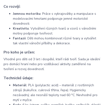
Co rozvíjí:
Jemnou motoriku
: Práce s vykrajovátky a manipulace s
modelovacími hmotami podporuje jemné motorické
dovednosti.
Kreativitu
: Vytváření různých tvarů a vzorů s vánočními
motivy podporuje tvořivost.
Fantazii
: Děti mohou kombinovat různé tvary a vytvářet
tak vlastní vánoční příběhy a dekorace.
Pro koho je určen:
Vhodné pro děti od 3 let i dospělé, kteří rádi tvoří. Sada je ideální
pro domácí hraní nebo pro vzdělávací aktivity zaměřené na
tvoření a rozvoj dovedností.
Technické údaje:
Materiál
: PLA (polylactic acid) – materiál z rostlinných
zdrojů (kukuřice, cukrová třtina, řepa). Hygienicky
nezávadný, ale nesnáší teploty nad 60 °C. Nevhodné pro
mytí v myčce.
Sada
: 6 ks (strom, svíčka, perníček, baňka, sněhulák, dárek)