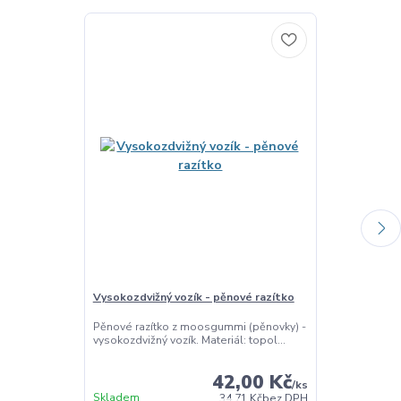
Vysokozdvižný vozík - pěnové razítko
Pěnové razít
Pěnové razítko z moosgummi (pěnovky) -
Pěnové razítk
vysokozdvižný vozík. Materiál: topol...
Materiál: topolo
42,00 Kč
/
ks
Skladem
Skladem
34,71 Kč
bez DPH