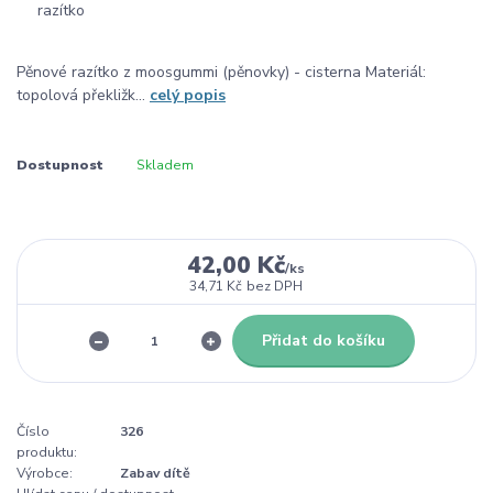
Pěnové razítko z moosgummi (pěnovky) - cisterna Materiál:
topolová překližk...
celý popis
Dostupnost
Skladem
42,00 Kč
/
ks
34,71 Kč
bez DPH
Přidat do košíku
Číslo
326
produktu:
Výrobce:
Zabav dítě