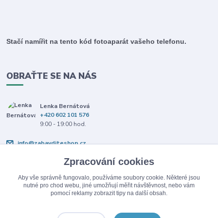
Stačí namířit na tento kód fotoaparát vašeho telefonu.
OBRAŤTE SE NA NÁS
Lenka Bernátová
+420 602 101 576
9:00 - 19:00 hod.
info@zabavditeshop.cz
Zpracování cookies
Aby vše správně fungovalo, používáme soubory cookie. Některé jsou
nutné pro chod webu, jiné umožňují měřit návštěvnost, nebo vám
pomocí reklamy zobrazit tipy na další obsah.
Upravit sběr cookies.